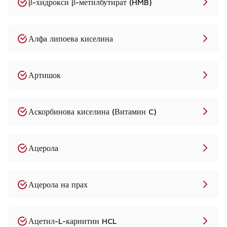
β-хидрокси β-метилбутират (HMB)
Алфа липоева киселина
Артишок
Аскорбинова киселина (Витамин C)
Ацерола
Ацерола на прах
Ацетил-L-карнитин HCL