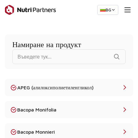
BG
Намиране на продукт
Намерете продукт...
APEG (алилоксиполиетиленгликол)
Bacopa Monifolia
Bacopa Monnieri