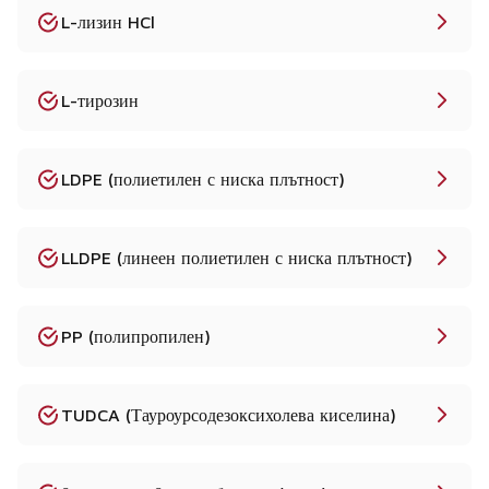
L-лизин HCl
L-тирозин
LDPE (полиетилен с ниска плътност)
LLDPE (линеен полиетилен с ниска плътност)
PP (полипропилен)
TUDCA (Тауроурсодезоксихолева киселина)