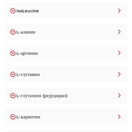
IsoLeucine
L-аланин
L-аргинин
L-глутамин
L-глутатион (редуциран)
L-карнитин