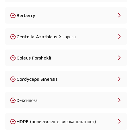
Berberry
Centella Azathicus Хлорела
Coleus Forshokli
Cordyceps Sinensis
D-ксилоза
HDPE (полиетилен с висока плътност)