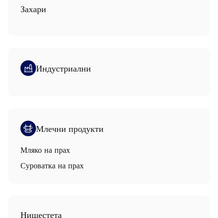
Захари
Индустриални
Млечни продукти
Мляко на прах
Суроватка на прах
Нишестета