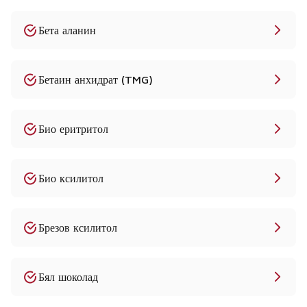
Бета аланин
Бетаин анхидрат (TMG)
Био еритритол
Био ксилитол
Брезов ксилитол
Бял шоколад