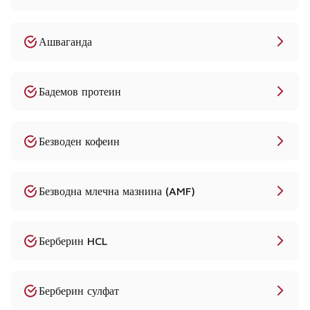
Ашваганда
Бадемов протеин
Безводен кофеин
Безводна млечна мазнина (AMF)
Берберин HCL
Берберин сулфат