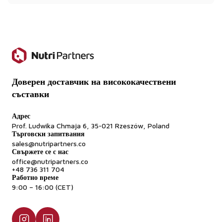
За продукти, готови за пиене (RTD), е по-подходяща
версията с микронизирани 200 меша.
Наличен ли е продуктът на склад?
Да - предлага се от нашия склад в Полша. Стандартна
доставка в рамките на ЕС: 2-5 работни дни.
Доверен доставчик на висококачествени
съставки
Адрес
Prof. Ludwika Chmaja 6, 35-021 Rzeszów, Poland
Търговски запитвания
sales@nutripartners.co
Свържете се с нас
office@nutripartners.co
+48 736 311 704
Работно време
9:00 – 16:00 (CET)