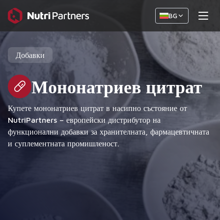
BG
Добавки
Мононатриев цитрат
Купете мононатриев цитрат в насипно състояние от
NutriPartners – европейски дистрибутор на
функционални добавки за хранителната, фармацевтичната
и суплементната промишленост.