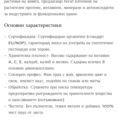
растения на земята, предлагащо богат източник на
растителен протеин, витамини, минерали и антиоксиданти
за индустрията за функционални храни.
Основни характеристики
Сертификация: Сертифициран органичен (стандарт
EU/NOP), гарантиращ липса на употреба на синтетични
пестициди или торове.
Хранителна плътност: Високо съдържание на витамин
A, C, E, калций, калий и желязо. Съдържа всички 9
основни аминокиселини.
Сензорен профил: Фин прах с жив, яркозелен цвят и
свеж, землист вкус, подобен на спанак или матча.
Обработка: Сушенето при ниска температура
предотвратява разграждането на хранителните вещества
и окисляването (потъмняване).
Чистота: Без пълнители, тежки метали и добавки. 100%
чист прах от листа