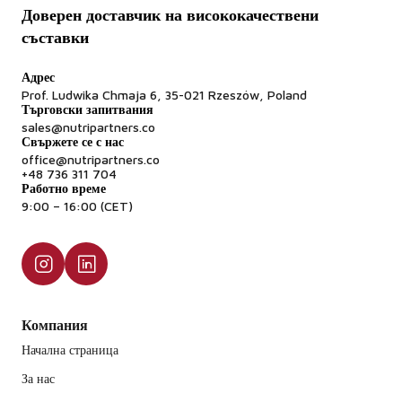
тежки метали и остатъци от пестициди, за да се
Доверен доставчик на висококачествени
гарантира, че отговарят на строгите разпоредби на ЕС
съставки
за безопасност на храните.
Адрес
Prof. Ludwika Chmaja 6, 35-021 Rzeszów, Poland
Търговски запитвания
sales@nutripartners.co
Свържете се с нас
office@nutripartners.co
+48 736 311 704
Работно време
9:00 – 16:00 (CET)
Компания
Начална страница
За нас