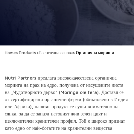
Home
>
Products
>
Растителна основа
>
Органична моринга
Nutri Partners предлага висококачествена органична
моринга на прах на едро, получена от изсушените листа
на „Чудотворното дърво“ (Moringa oleifera). Доставя се
от сертифицирани органични ферми (обикновено в Индия
или Африка), нашият продукт се суши внимателно на
сянка, за да се запази неговият жив зелен цвят и
изключителен хранителен профил. Той е широко признат
като едно от най-богатите на хранителни вещества