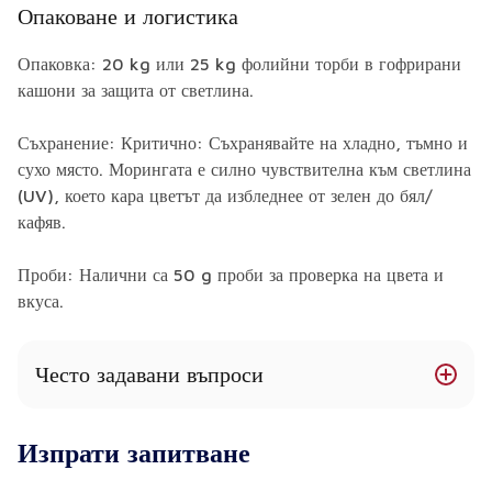
Опаковане и логистика
Опаковка: 20 kg или 25 kg фолийни торби в гофрирани
кашони за защита от светлина.
Съхранение: Критично: Съхранявайте на хладно, тъмно и
сухо място. Морингата е силно чувствителна към светлина
(UV), което кара цветът да избледнее от зелен до бял/
кафяв.
Проби: Налични са 50 g проби за проверка на цвета и
вкуса.
Често задавани въпроси
Защо цветът на моринга на прах е толкова важен?
Изпрати запитване
Цветът е пряк показател за свежест и запазване на
хранителните вещества. Яркозеленият цвят означава,