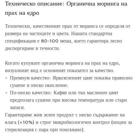
Техническо описание: Органична моринга на
прах на едро
Технически, качественият прах от моринга се определя от
размера на частиците и цвета. Нашата стандартна
спецификация е 80-100 меша, което гарантира лесно
диспергиране в течности.
Когато купувате органична моринга на прах на едро,
визуалният вид е основният показател за качество.
Премиум качество: Яркозеленият цвят показва правилно
сушене и ниско окисление.
По-ниско качество: Кафяв или тъп маслинен цвят
предполага сушене при висока температура или стари
запаси.
Гарантираме жив зелен продукт с ниско съдържание на
влага (<10%) и строг микробиологичен контрол (опции за
стерилизация с пара при поискване).