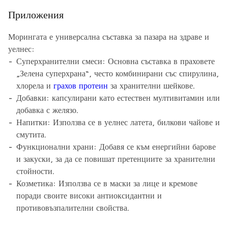
Приложения
Морингата е универсална съставка за пазара на здраве и
уелнес:
Суперхранителни смеси: Основна съставка в праховете
„Зелена суперхрана“, често комбинирани със спирулина,
хлорела и
грахов протеин
за хранителни шейкове.
Добавки: капсулирани като естествен мултивитамин или
добавка с желязо.
Напитки: Използва се в уелнес латета, билкови чайове и
смутита.
Функционални храни: Добавя се към енергийни барове
и закуски, за да се повишат претенциите за хранителни
стойности.
Козметика: Използва се в маски за лице и кремове
поради своите високи антиоксидантни и
противовъзпалителни свойства.