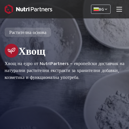
BG
Растителна основа
Хвощ
Хвощ на едро от NutriPartners – европейски доставчик на
натурални растителни екстракти за хранителни добавки,
козметика и функционална употреба.