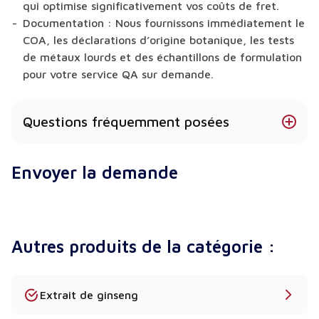
qui optimise significativement vos coûts de fret.
Documentation :
Nous fournissons immédiatement le
COA, les déclarations d’origine botanique, les tests
de métaux lourds et des échantillons de formulation
pour votre service QA sur demande.
Questions fréquemment posées
Quelle est la différence exacte entre la Maca
Envoyer la demande
Crue et l’Extrait de Maca Gélatinisée ?
Cela représente une distinction majeure en matière
de formulation. La poudre de Maca Crue contient
des amidons extrêmement denses et complexes
Autres produits de la catégorie :
que le système digestif humain ne peut pas
facilement décomposer. Par conséquent, la
consommation fréquente de maca crue provoque
souvent des ballonnements, des gaz et de graves
Extrait de ginseng
crampes d’estomac. Inversement, notre Extrait de