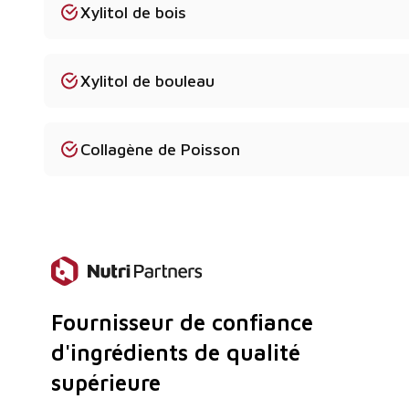
Xylitol de bois
Oui - des échantillons de test et des paquets plus p
Quelle est la durée de conservation ?
Xylitol de bouleau
Généralement 2 à 3 ans à partir de la date de produ
stocké correctement.
Collagène de Poisson
Fournisseur de confiance
d'ingrédients de qualité
supérieure