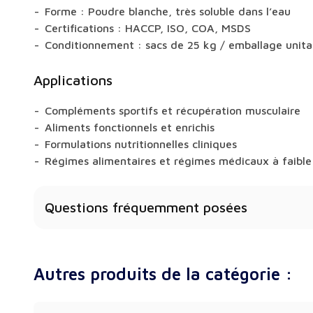
Forme : Poudre blanche, très soluble dans l’eau
Certifications : HACCP, ISO, COA, MSDS
Conditionnement : sacs de 25 kg / emballage unita
Applications
Compléments sportifs et récupération musculaire
Aliments fonctionnels et enrichis
Formulations nutritionnelles cliniques
Régimes alimentaires et régimes médicaux à faible
Questions fréquemment posées
Cette L-Glutamine est-elle issue de la fermentati
Oui - nous fournissons de la L-Glutamine de qualit
Autres produits de la catégorie :
fermentation.
Puis-je commander de plus petites quantités ?