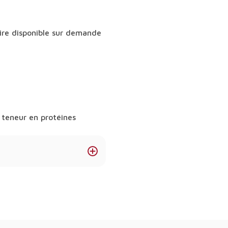
ire disponible sur demande
 teneur en protéines
on ?
é supérieure, obtenue par