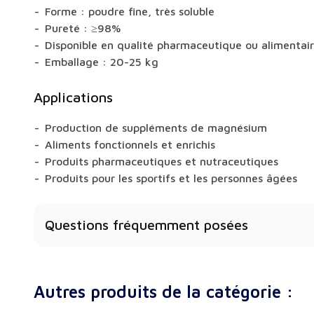
Forme : poudre fine, très soluble
Pureté : ≥98%
Disponible en qualité pharmaceutique ou alimentai
Emballage : 20-25 kg
Applications
Production de suppléments de magnésium
Aliments fonctionnels et enrichis
Produits pharmaceutiques et nutraceutiques
Produits pour les sportifs et les personnes âgées
Questions fréquemment posées
Le taurate de magnésium est-il bien absorbé ?
Oui, les sels de magnésium biologiques comme celui
Autres produits de la catégorie :
excellente biodisponibilité.