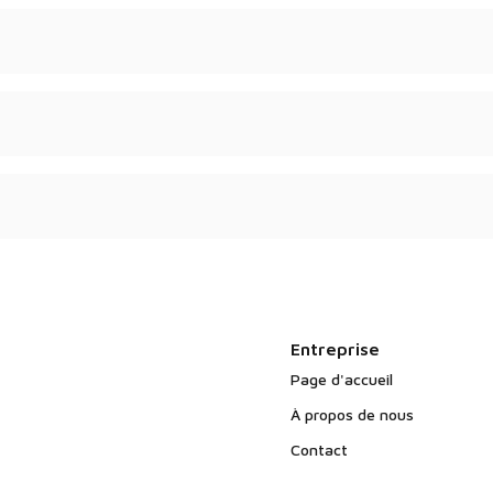
ntation technique sont
ue ?
ormes pharmaceutiques
raison prend de 2 à 5 jours
Entreprise
Page d'accueil
À propos de nous
Contact