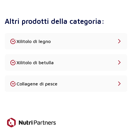
capsule (a seconda del prodotto).
Posso ricevere documentazione di qualità?
Altri prodotti della categoria:
Assolutamente sì. Ogni prodotto viene fornito con
un COA, una scheda tecnica e una scheda di
sicurezza.
Xilitolo di legno
Qual è la quantità minima ordinabile di butirrato di
sodio?
Xilitolo di betulla
Il MOQ standard è di 10-25 kg, a seconda del
prodotto specifico.
Collagene di pesce
Effettuate spedizioni in tutta Europa?
Sì, spediamo dalla Polonia entro 2-5 giorni
lavorativi.