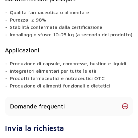
Qualità farmaceutica o alimentare
Purezza: ≥ 98%
Stabilità confermata dalla certificazione
Imballaggio sfuso: 10-25 kg (a seconda del prodotto)
Applicazioni
Produzione di capsule, compresse, bustine e liquidi
Integratori alimentari per tutte le età
Prodotti farmaceutici e nutraceutici OTC
Produzione di alimenti funzionali e dietetici
Domande frequenti
Il butirrato di sodio è disponibile in diverse
Invia la richiesta
forme?
Sì - è disponibile in polvere, granulato, estratto e