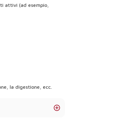
i attivi (ad esempio,
ne, la digestione, ecc.
?
ono favorire l'immunità, la