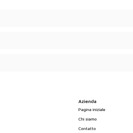
psulato - a seconda del
 di qualità.
 non contengono
Azienda
Pagina iniziale
Chi siamo
Contatto