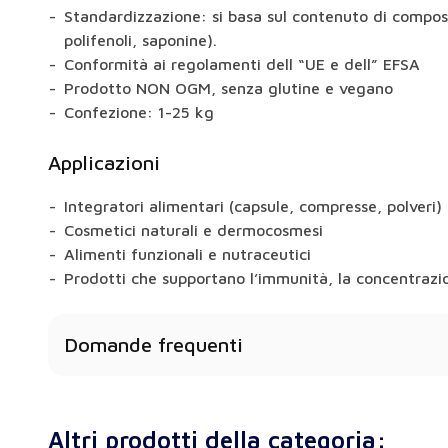
Standardizzazione: si basa sul contenuto di compost
polifenoli, saponine).
Conformità ai regolamenti dell “UE e dell” EFSA
Prodotto NON OGM, senza glutine e vegano
Confezione: 1-25 kg
Applicazioni
Integratori alimentari (capsule, compresse, polveri)
Cosmetici naturali e dermocosmesi
Alimenti funzionali e nutraceutici
Prodotti che supportano l’immunità, la concentrazio
Domande frequenti
I coni di luppolo hanno effetti benefici sulla salute
Sì: a seconda della materia prima, gli estratti poss
Altri prodotti della categoria:
memoria, la digestione, la libido o il metabolismo.