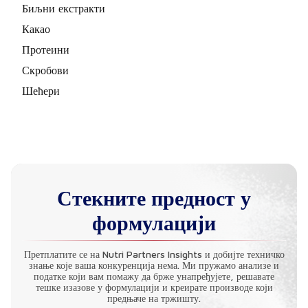
Биљни екстракти
Какао
Протеини
Скробови
Шећери
Стекните предност у
формулацији
Претплатите се на Nutri Partners Insights и добијте техничко
знање које ваша конкуренција нема. Ми пружамо анализе и
податке који вам помажу да брже унапређујете, решавате
тешке изазове у формулацији и креирате производе који
предњаче на тржишту.