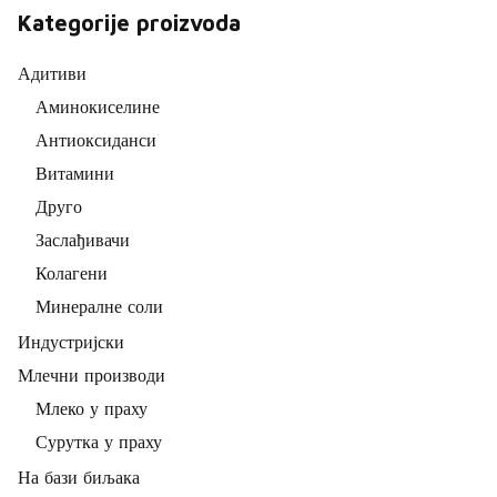
Kategorije proizvoda
Адитиви
Аминокиселине
Антиоксиданси
Витамини
Друго
Заслађивачи
Колагени
Минералне соли
Индустријски
Млечни производи
Млеко у праху
Сурутка у праху
На бази биљака