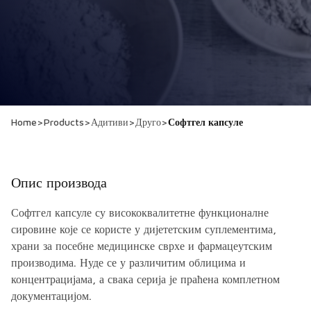
Home
>
Products
>
Адитиви
>
Друго
>
Софтгел капсуле
Опис производа
Софтгел капсуле су висококвалитетне функционалне
сировине које се користе у дијететским суплементима,
храни за посебне медицинске сврхе и фармацеутским
производима. Нуде се у различитим облицима и
концентрацијама, а свака серија је праћена комплетном
документацијом.