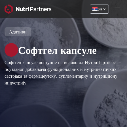
SR
Адитиви
Софтгел капсуле
Софтгел капсуле доступне на велико од НутриПартнерса –
поузданог добављача функционалних и нутрицевтичких
састојака за фармацеутску, суплементарну и нутрициону
индустрију.