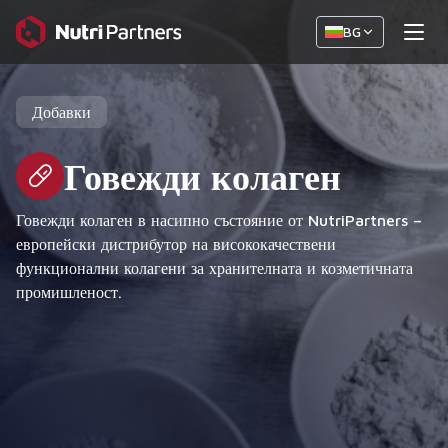
BG
Добавки
Говежди колаген
Говежди колаген в насипно състояние от NutriPartners –
европейски дистрибутор на висококачествени
функционални колагени за хранителната и козметичната
промишленост.