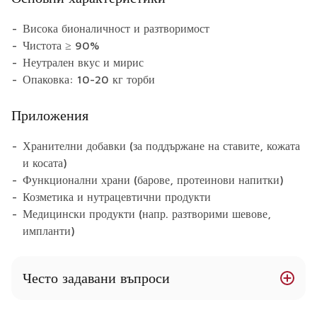
Висока бионаличност и разтворимост
Чистота ≥ 90%
Неутрален вкус и мирис
Опаковка: 10-20 кг торби
Приложения
Хранителни добавки (за поддържане на ставите, кожата
и косата)
Функционални храни (барове, протеинови напитки)
Козметика и нутрацевтични продукти
Медицински продукти (напр. разтворими шевове,
импланти)
Често задавани въпроси
Какъв е източникът на колаген от едър рогат