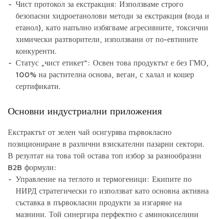
Чист протокол за екстракция: Използваме строго
безопасни хидроетанолови методи за екстракция (вода и
етанол), като напълно избягваме агресивните, токсични
химически разтворители, използвани от по-евтините
конкуренти.
Статус „чист етикет“: Освен това продуктът е без ГМО,
100% на растителна основа, веган, с халал и кошер
сертификати.
Основни индустриални приложения
Екстрактът от зелен чай осигурява първокласно
позициониране в различни взискателни пазарни сектори.
В резултат на това той остава топ избор за разнообразни
B2B формули:
Управление на теглото и термогеници: Екипите по
НИРД стратегически го използват като основна активна
съставка в първокласни продукти за изгаряне на
мазнини. Той синергира перфектно с аминокиселини