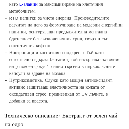
като
L-аланин
за максимизиране на клетъчния
метаболизъм.
RTD напитки за чиста енергия: Производителите
разчитат на него за формулиране на модерни енергийни
напитки, осигуряващи продължителна ментална
бдителност без физиологичния срив, свързан със
синтетичния кофеин.
Ноотропици и когнитивна подкрепа: Тъй като
естествено съдържа L-теанин, той насърчава състояние
на „спокоен фокус“, силно търсено в първокласните
капсули за здраве на мозъка.
Нутрикозметика: Служи като мощен антиоксидант,
активно защитаващ еластичността на кожата от
оксидативен стрес, предизвикан от UV лъчите, в
добавки за красота.
Техническо описание: Екстракт от зелен чай
на едро