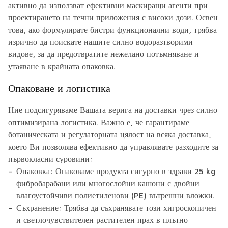
активно да използват ефективни маскиращи агенти при
проектирането на течни приложения с високи дози. Освен
това, ако формулирате бистри функционални води, трябва
изрично да поискате нашите силно водоразтворими
видове, за да предотвратите нежелано потъмняване и
утаяване в крайната опаковка.
Опаковане и логистика
Ние подсигуряваме Вашата верига на доставки чрез силно
оптимизирана логистика. Важно е, че гарантираме
ботаническата и регулаторната цялост на всяка доставка,
което Ви позволява ефективно да управлявате разходите за
първокласни суровини:
Опаковка: Опаковаме продукта сигурно в здрави 25 kg
фибробарабани или многослойни кашони с двойни
влагоустойчиви полиетиленови (PE) вътрешни вложки.
Съхранение: Трябва да съхранявате този хигроскопичен
и светлочувствителен растителен прах в плътно