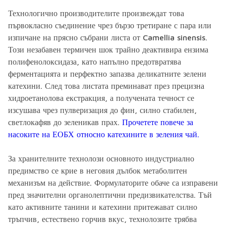
Технологично производителите произвеждат това
първокласно съединение чрез бързо третиране с пара или
изпичане на прясно събрани листа от Camellia sinensis.
Този незабавен термичен шок трайно деактивира ензима
полифенолоксидаза, като напълно предотвратява
ферментацията и перфектно запазва деликатните зелени
катехини. След това листата преминават през прецизна
хидроетанолова екстракция, а получената течност се
изсушава чрез пулверизация до фин, силно стабилен,
светлокафяв до зеленикав прах.
Прочетете повече за
насоките на ЕОБХ относно катехините в зеления чай.
За хранителните технолози основното индустриално
предимство се крие в неговия дълбок метаболитен
механизъм на действие. Формулаторите обаче са изправени
пред значителни органолептични предизвикателства. Тъй
като активните танини и катехини притежават силно
тръпчив, естествено горчив вкус, технолозите трябва