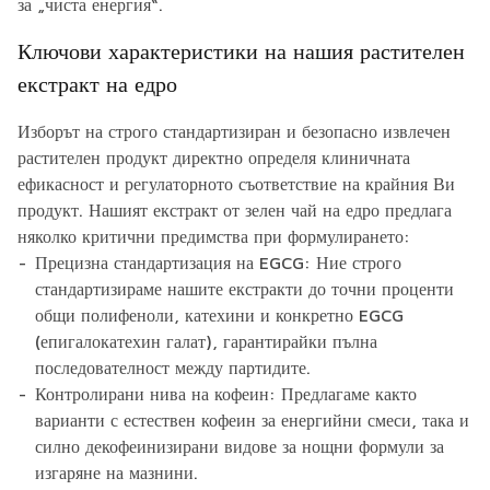
за „чиста енергия“.
Ключови характеристики на нашия растителен
екстракт на едро
Изборът на строго стандартизиран и безопасно извлечен
растителен продукт директно определя клиничната
ефикасност и регулаторното съответствие на крайния Ви
продукт. Нашият екстракт от зелен чай на едро предлага
няколко критични предимства при формулирането:
Прецизна стандартизация на EGCG: Ние строго
стандартизираме нашите екстракти до точни проценти
общи полифеноли, катехини и конкретно EGCG
(епигалокатехин галат), гарантирайки пълна
последователност между партидите.
Контролирани нива на кофеин: Предлагаме както
варианти с естествен кофеин за енергийни смеси, така и
силно декофеинизирани видове за нощни формули за
изгаряне на мазнини.