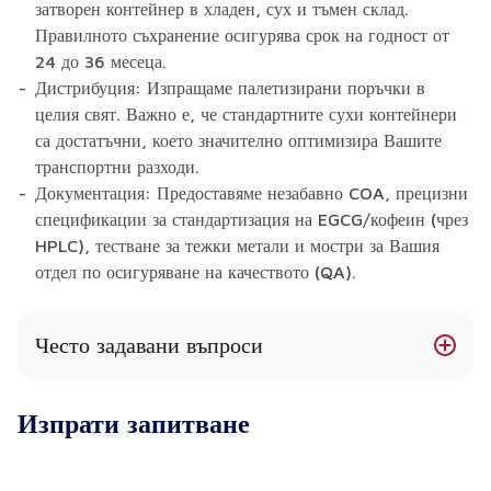
затворен контейнер в хладен, сух и тъмен склад.
Правилното съхранение осигурява срок на годност от
24 до 36 месеца.
Дистрибуция: Изпращаме палетизирани поръчки в
целия свят. Важно е, че стандартните сухи контейнери
са достатъчни, което значително оптимизира Вашите
транспортни разходи.
Документация: Предоставяме незабавно COA, прецизни
спецификации за стандартизация на EGCG/кофеин (чрез
HPLC), тестване за тежки метали и мостри за Вашия
отдел по осигуряване на качеството (QA).
Често задавани въпроси
Каква е точната разлика между общите
Изпрати запитване
полифеноли, катехините и EGCG?
Това представлява критично аналитично
разграничение за екипите по НИРД. „Полифеноли“ е