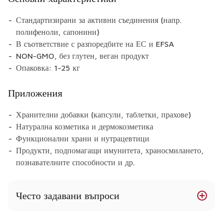
Стандартизирани за активни съединения (напр.
полифеноли, сапонини)
В съответствие с разпоредбите на ЕС и EFSA
NON-GMO, без глутен, веган продукт
Опаковка: 1-25 кг
Приложения
Хранителни добавки (капсули, таблетки, прахове)
Натурална козметика и дермокозметика
Функционални храни и нутрацевтици
Продукти, подпомагащи имунитета, храносмилането,
познавателните способности и др.
Често задавани въпроси
Има ли листата на копривата ползи за здравето?