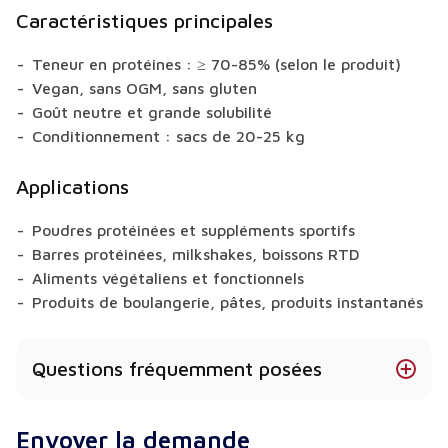
Caractéristiques principales
Teneur en protéines : ≥ 70-85% (selon le produit)
Vegan, sans OGM, sans gluten
Goût neutre et grande solubilité
Conditionnement : sacs de 20-25 kg
Applications
Poudres protéinées et suppléments sportifs
Barres protéinées, milkshakes, boissons RTD
Aliments végétaliens et fonctionnels
Produits de boulangerie, pâtes, produits instantanés
Questions fréquemment posées
Quel type de protéines la protéine d'amande
Envoyer la demande
contient-elle ?