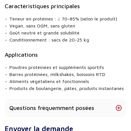
Caractéristiques principales
Teneur en protéines : ≥ 70-85% (selon le produit)
Vegan, sans OGM, sans gluten
Goût neutre et grande solubilité
Conditionnement : sacs de 20-25 kg
Applications
Poudres protéinées et suppléments sportifs
Barres protéinées, milkshakes, boissons RTD
Aliments végétaliens et fonctionnels
Produits de boulangerie, pâtes, produits instantanés
Questions fréquemment posées
Quel type de protéines la protéine de riz
Envoyer la demande
contient-elle ?