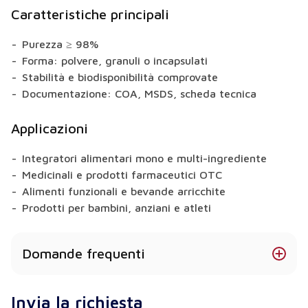
Caratteristiche principali
Purezza ≥ 98%
Forma: polvere, granuli o incapsulati
Stabilità e biodisponibilità comprovate
Documentazione: COA, MSDS, scheda tecnica
Applicazioni
Integratori alimentari mono e multi-ingrediente
Medicinali e prodotti farmaceutici OTC
Alimenti funzionali e bevande arricchite
Prodotti per bambini, anziani e atleti
Domande frequenti
Quali forme di vitamina B9 (acido folico) offrite?
Invia la richiesta
A seconda del prodotto, sono disponibili forme in