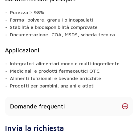
Purezza ≥ 98%
Forma: polvere, granuli o incapsulati
Stabilità e biodisponibilità comprovate
Documentazione: COA, MSDS, scheda tecnica
Applicazioni
Integratori alimentari mono e multi-ingrediente
Medicinali e prodotti farmaceutici OTC
Alimenti funzionali e bevande arricchite
Prodotti per bambini, anziani e atleti
Domande frequenti
Quali forme di vitamina E offrite?
Invia la richiesta
A seconda del prodotto, sono disponibili forme in
polvere, granulari e microincapsulate.