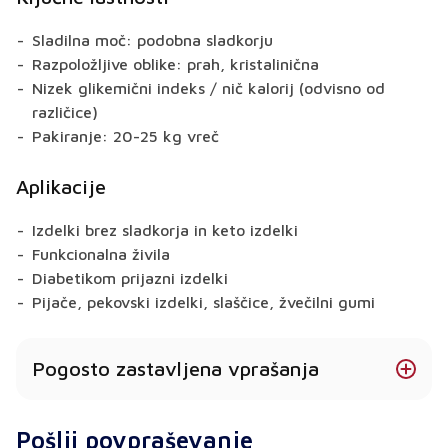
Sladilna moč: podobna sladkorju
Razpoložljive oblike: prah, kristalinična
Nizek glikemični indeks / nič kalorij (odvisno od
različice)
Pakiranje: 20-25 kg vreč
Aplikacije
Izdelki brez sladkorja in keto izdelki
Funkcionalna živila
Diabetikom prijazni izdelki
Pijače, pekovski izdelki, slaščice, žvečilni gumi
Pogosto zastavljena vprašanja
Ali je fruktoza primerna za keto in nizkoogljično
Pošlji povpraševanje
uporabo?