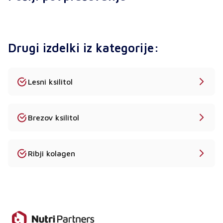
Da - sladila, kot je fruktoza, se pogosto
uporabljajo v izdelkih z nizko vsebnostjo ogljikovih
hidratov in diabetikom prijaznih izdelkih.
Drugi izdelki iz kategorije:
Ali ponujate izdelke v razsutem stanju s popolno
dokumentacijo?
Da - COA, MSDS, specifikacije izdelka in certifikati
Lesni ksilitol
kakovosti so na voljo na zahtevo.
Kakšen je MOQ?
Brezov ksilitol
Standardni MOQ je 25 kg. Za večja naročila
zagotavljamo individualne cene.
Ribji kolagen
Ali so na voljo vzorci?
Da - vzorci za testiranje uporabe so na voljo na
zahtevo.