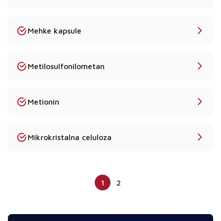
Mehke kapsule
Metilosulfonilometan
Metionin
Mikrokristalna celuloza
1
2