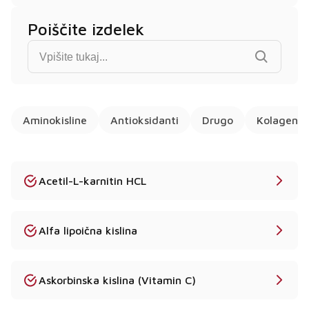
Poiščite izdelek
Find product...
Aminokisline
Antioksidanti
Drugo
Kolageni
Acetil-L-karnitin HCL
Alfa lipoična kislina
Askorbinska kislina (Vitamin C)