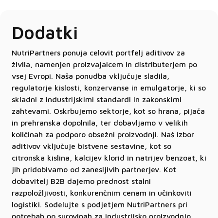
Dodatki
NutriPartners ponuja celovit portfelj aditivov za
živila, namenjen proizvajalcem in distributerjem po
vsej Evropi. Naša ponudba vključuje sladila,
regulatorje kislosti, konzervanse in emulgatorje, ki so
skladni z industrijskimi standardi in zakonskimi
zahtevami. Oskrbujemo sektorje, kot so hrana, pijača
in prehranska dopolnila, ter dobavljamo v velikih
količinah za podporo obsežni proizvodnji. Naš izbor
aditivov vključuje bistvene sestavine, kot so
citronska kislina, kalcijev klorid in natrijev benzoat, ki
jih pridobivamo od zanesljivih partnerjev. Kot
dobavitelj B2B dajemo prednost stalni
razpoložljivosti, konkurenčnim cenam in učinkoviti
logistiki. Sodelujte s podjetjem NutriPartners pri
potrebah po surovinah za industrijsko proizvodnjo