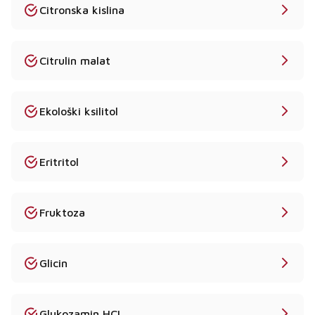
Citronska kislina
Citrulin malat
Ekološki ksilitol
Eritritol
Fruktoza
Glicin
Glukozamin HCL