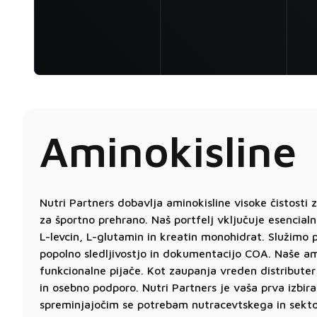
Aminokisline
Nutri Partners dobavlja aminokisline visoke čistosti z
za športno prehrano. Naš portfelj vključuje esencial
L-levcin, L-glutamin in kreatin monohidrat. Služimo p
popolno sledljivostjo in dokumentacijo COA. Naše am
funkcionalne pijače. Kot zaupanja vreden distribut
in osebno podporo. Nutri Partners je vaša prva izbira
spreminjajočim se potrebam nutracevtskega in sekto