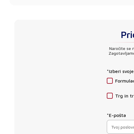
Pri
Naročite se 
Zagotavljamo 
*Izberi svoj
Formulac
Trg in t
*E-pošta