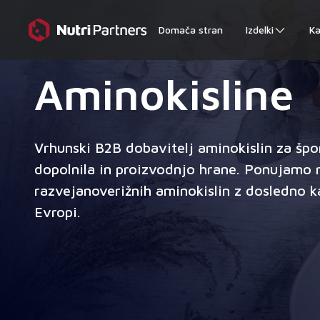
Domača stran
Izdelki
Ka
Aminokisline
Vrhunski B2B dobavitelj aminokislin za špo
dopolnila in proizvodnjo hrane. Ponujamo ra
razvejanoverižnih aminokislin z dosledno k
Evropi.