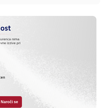
nost
kurenca nima.
vne izzive pri
h
cen