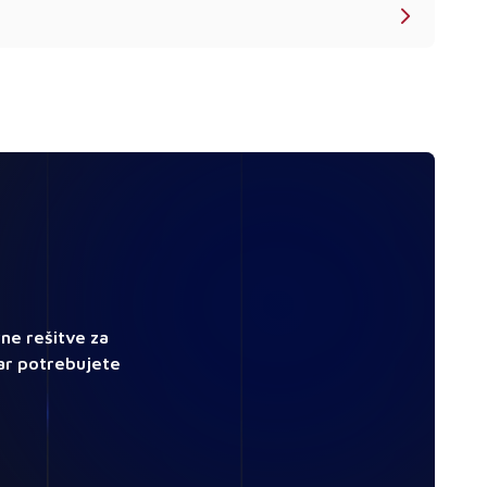
vne rešitve za
kar potrebujete