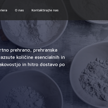
riera
O nas
Kontaktirajte nas
rtno prehrano, prehranska
zsute količine esencialnih in
akovostjo in hitro dostavo po