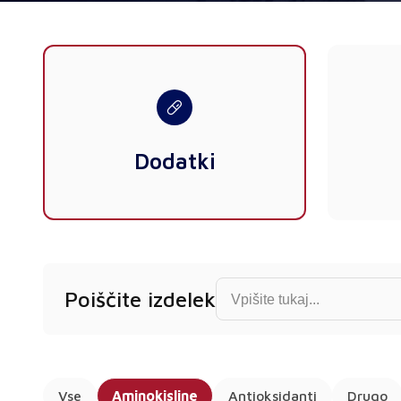
Dodatki
Find product...
Poiščite izdelek
Vse
Aminokisline
Antioksidanti
Drugo