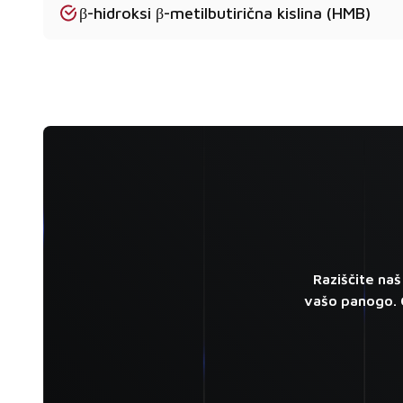
β-hidroksi β-metilbutirična kislina (HMB)
Raziščite naš
vašo panogo. O