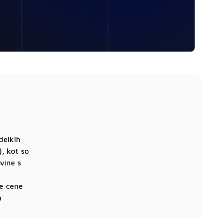
delkih
, kot so
vine s
ne cene
h