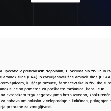
a uporabo v prehranskih dopolnilih, funkcionalnih živilih in iz
ne aminokisline (EAA) in razvejanoverižne aminokisline (BCAA)
roizvajalcem, ki iščejo razsute, farmacevtske in živilske suro
inokisline so primerne za praškaste mešanice, kapsule in
er na evropskem trgu zagotavljamo hitro izvedbo, konkurenč
 za nabavo aminokislin v veleprodajnih količinah, prilagojeni
rja prehrane za zmogljivost.