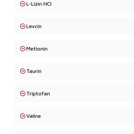
L-Lizin HCl
Levcin
Metionin
Taurin
Triptofan
Valine