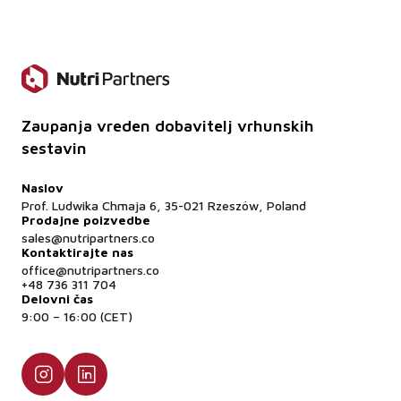
Ali je material prozoren?
Da, na voljo sta prozorna in mlečna različica.
Ali je LLDPE mogoče reciklirati?
Da, LLDPE je material, ki ga je mogoče reciklirati.
Zaupanja vreden dobavitelj vrhunskih
sestavin
Naslov
Prof. Ludwika Chmaja 6, 35-021 Rzeszów, Poland
Prodajne poizvedbe
sales@nutripartners.co
Kontaktirajte nas
office@nutripartners.co
+48 736 311 704
Delovni čas
9:00 – 16:00 (CET)