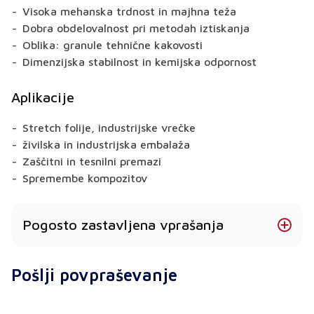
Visoka mehanska trdnost in majhna teža
Dobra obdelovalnost pri metodah iztiskanja
Oblika: granule tehnične kakovosti
Dimenzijska stabilnost in kemijska odpornost
Aplikacije
Stretch folije, industrijske vrečke
živilska in industrijska embalaža
Zaščitni in tesnilni premazi
Spremembe kompozitov
Pogosto zastavljena vprašanja
Katere vrste LLDPE so na voljo?
Pošlji povpraševanje
Ponujamo različne razrede za uporabo pri pihanju,
ekstrudiranju in foliji.