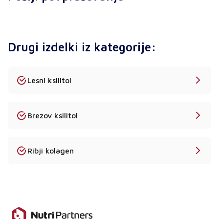
Da - sladila, kot je maltitol, se pogosto uporabljajo
v izdelkih z nizko vsebnostjo ogljikovih hidratov in
diabetikom prijaznih izdelkih.
Drugi izdelki iz kategorije:
Ali ponujate izdelke v razsutem stanju s popolno
dokumentacijo?
Da - COA, MSDS, specifikacije izdelka in certifikati
Lesni ksilitol
kakovosti so na voljo na zahtevo.
Kakšen je MOQ?
Brezov ksilitol
Standardni MOQ je 25 kg. Za večja naročila
zagotavljamo individualne cene.
Ribji kolagen
Ali so na voljo vzorci?
Da - vzorci za testiranje uporabe so na voljo na
zahtevo.