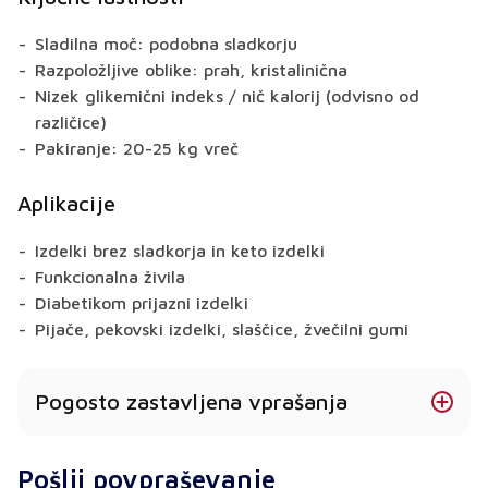
Sladilna moč: podobna sladkorju
Razpoložljive oblike: prah, kristalinična
Nizek glikemični indeks / nič kalorij (odvisno od
različice)
Pakiranje: 20-25 kg vreč
Aplikacije
Izdelki brez sladkorja in keto izdelki
Funkcionalna živila
Diabetikom prijazni izdelki
Pijače, pekovski izdelki, slaščice, žvečilni gumi
Pogosto zastavljena vprašanja
Ali je maltitol primeren za uporabo s keto in nizko
Pošlji povpraševanje
vsebnostjo ogljikovih hidratov?