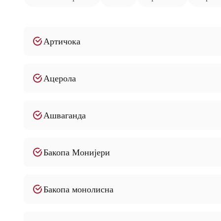
Артичока
Ацерола
Ашваганда
Бакопа Монијери
Бакопа монолисна