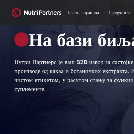
Почетна страница
Продукти
На бази биљ
Нутри Партнерс је ваш B2B извор за састојк
производе од какаа и ботаничких екстракта. 
чистом етикетом, у расутом стању за функци
суплементе.