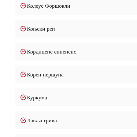
Колеус Форшокли
Коњски реп
Кордицепс синенсис
Корен першуна
Куркума
Лавља грива