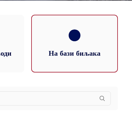
оди
На бази биљака