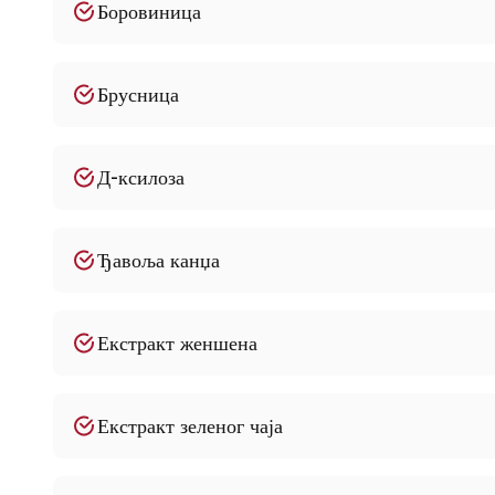
Боровиница
Брусница
Д-ксилоза
Ђавоља канџа
Екстракт женшена
Екстракт зеленог чаја