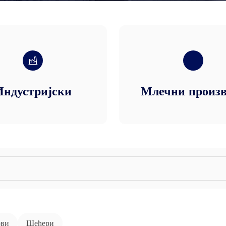
Индустријски
Млечни произв
ови
Шећери