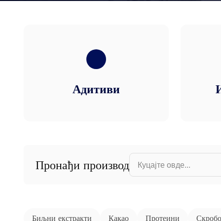
Адитиви
Find product...
Пронађи производ
Биљни екстракти
Какао
Протеини
Скроб