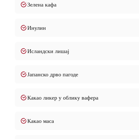
Зелена кафа
Инулин
Исландски лишај
Јапанско дрво пагоде
Какао ликер у облику вафера
Какао маса