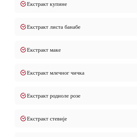
Екстракт купине
Екстракт листа банабе
Екстракт маке
Екстракт млечног чичка
Екстракт родиоле розе
Екстракт стевије