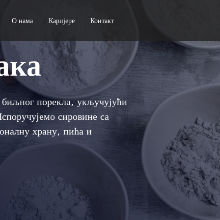
О нама
Каријере
Контакт
ака
е биљног порекла, укључујући
Испоручујемо сировине са
оналну храну, пића и