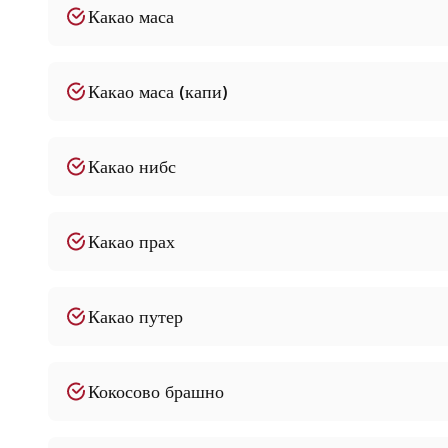
Какао маса
Какао маса (капи)
Какао нибс
Какао прах
Какао путер
Кокосово брашно