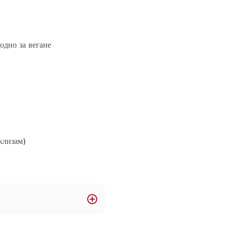
одно за вегане
клизам)