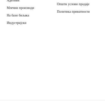
Адитиви
Општи услови продаје
Млечни производи
Политика приватности
На бази биљака
Индустријски