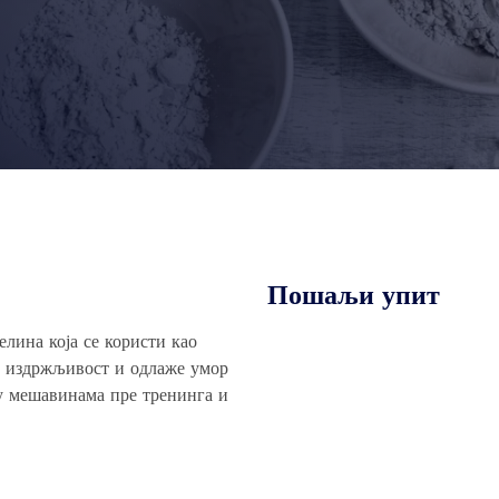
Пошаљи упит
лина која се користи као
у издржљивост и одлаже умор
 у мешавинама пре тренинга и