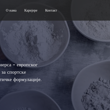
О нама
Каријере
Контакт
нерса – европског
за спортске
тичке формулације.