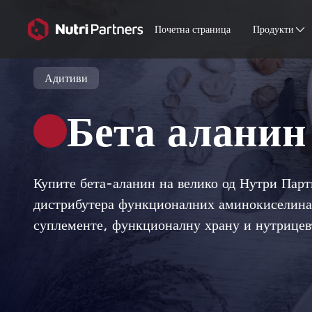
Почетна страница
Продукти
Адитиви
Бета аланин
Купите бета-аланин на велико од Нутри Парт
дистрибутера функционалних аминокиселина 
суплементе, функционалну храну и нутрицев