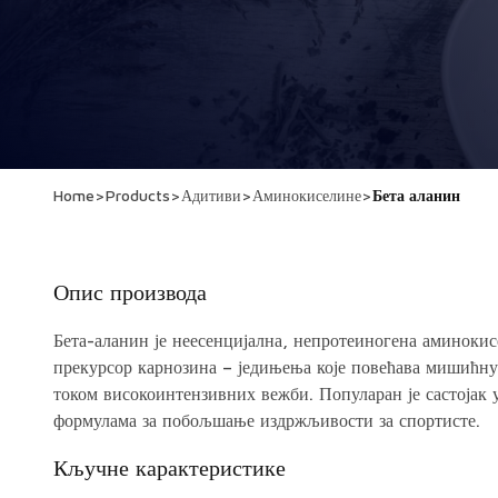
Home
>
Products
>
Адитиви
>
Аминокиселине
>
Бета аланин
Опис производа
Бета-аланин је неесенцијална, непротеиногена аминокисе
прекурсор карнозина – једињења које повећава мишићн
током високоинтензивних вежби. Популаран је састојак
формулама за побољшање издржљивости за спортисте.
Кључне карактеристике