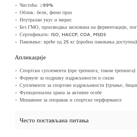
Чистоћа: ≥99%
Облик: бели, фини прах
Неутралан укус и мирис
Без ГМО, производња заснована на ферментацији, пог
Сертификати: ISO, HACCP, COA, MSDS
Паковање: вреће од 25 кг (пробна паковања доступна)
Апликације
Спортски суплементи (пре тренинга, током тренинга)
Формуле за подршку издржљивости и снази
Суплементи за спортове издржљивости (трчање, бици
Функционална храна за активне особе
Мешавине за опоравак и спортске перформансе
Често постављана питања
Да ли бета-аланин изазива пецкање (парестезију)?