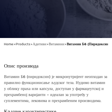
Home
>
Products
>
Адитиви
>
Витамини
>
Витамин Б6 (Пиридоксин)
Опис производа
Витамин Б6 (пиридоксин) је микронутријент неопходан за
правилно функционисање људског тела. Нудимо витамин
у облику праха или капсула, доступан у фармацеутској и
прехрамбеној варијанти – идеалан за употребу у
суплементима, лековима и прехрамбеним производима.
Кључне карактеристике