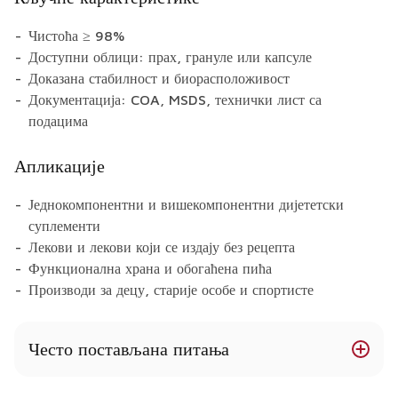
Чистоћа ≥ 98%
Доступни облици: прах, грануле или капсуле
Доказана стабилност и биорасположивост
Документација: COA, MSDS, технички лист са
подацима
Апликације
Једнокомпонентни и вишекомпонентни дијететски
суплементи
Лекови и лекови који се издају без рецепта
Функционална храна и обогаћена пића
Производи за децу, старије особе и спортисте
Често постављана питања
Које облике витамина Б6 (пиридоксина) нудите?