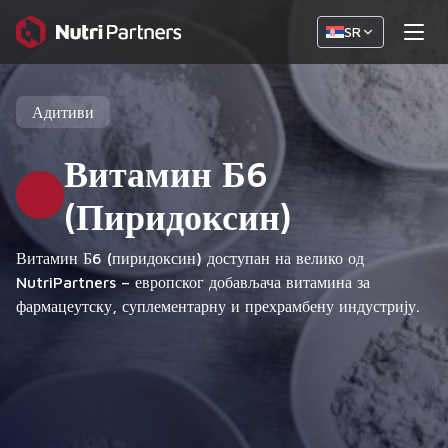
SR
Адитиви
Витамин Б6
(Пиридоксин)
Витамин Б6 (пиридоксин) доступан на велико од
NutriPartners – европског добављача витамина за
фармацеутску, суплементарну и прехрамбену индустрију.