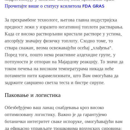
Прочитајте више о статусу ксилитола FDA GRAS
За прехрамбене технологе, његова главна индустријска
предност лежи у изразито негативној топлоти растварања.
Када се високо растворљиви кристали растворе у устима,
апсорбују значајну физичку топлоту. Сходно томе, то
ствара снажан, веома освежавајући осећај „хлађења“.
Поред тога, пошто нема реактивне алдехидне групе, у
потпуности је отпоран на Мајардову реакцију. То значи да
током печења на високим температурама никада неће
потамнети нити карамелизовати, што Вам омогућава да
задржите савршено светла теста и бистре сирупе.
Паковање и логистика
Обезбеђујемо ваш ланац снабдевања кроз високо
оптимизовану логистику. Важно је да гарантујемо
ботанички интегритет сваке испоруке, омогућавајући вам
да ефикасно управљате трошковима врхунских сировина: