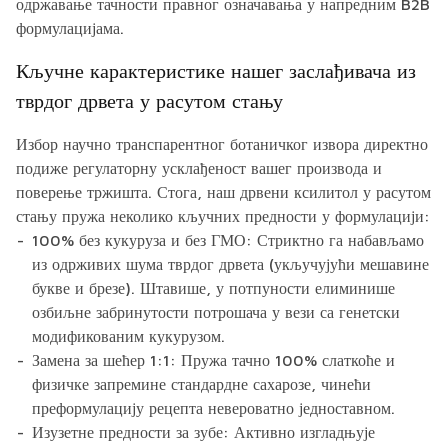
одржавање тачности правног означавања у напредним B2B
формулацијама.
Кључне карактеристике нашег заслађивача из
тврдог дрвета у расутом стању
Избор научно транспарентног ботаничког извора директно
подиже регулаторну усклађеност вашег производа и
поверење тржишта. Стога, наш дрвени ксилитол у расутом
стању пружа неколико кључних предности у формулацији:
100% без кукуруза и без ГМО:
Стриктно га набављамо
из одрживих шума тврдог дрвета (укључујући мешавине
букве и брезе). Штавише, у потпуности елиминише
озбиљне забринутости потрошача у вези са генетски
модификованим кукурузом.
Замена за шећер 1:1:
Пружа тачно 100% слаткоће и
физичке запремине стандардне сахарозе, чинећи
преформулацију рецепта невероватно једноставном.
Изузетне предности за зубе:
Активно изгладњује