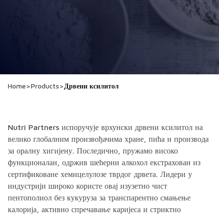
Home
>
Products
>
Дрвени ксилитол
Nutri Partners испоручује врхунски дрвени ксилитол на
велико глобалним произвођачима хране, пића и производа
за оралну хигијену. Последично, пружамо високо
функционалан, одржив шећерни алкохол екстрахован из
сертификоване хемицелулозе тврдог дрвета. Лидери у
индустрији широко користе овај изузетно чист
пентополиол без кукуруза за транспарентно смањење
калорија, активно спречавање каријеса и стриктно