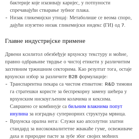
бактерије које изазивају каријес, у потпуности
спречавајући стварање зубног плака.
Низак гликемијски утицај:
Метаболише се веома споро,
дајући изузетно низак гликемијски индекс (ГИ) од 7.
Главне индустријске примене
Дрвени ксилитол обезбеђује врхунску текстуру и моћне,
правно одбрањиве тврдње о чистој етикети у различитим
захтевним тржишним секторима. Као резултат тога, остаје
врхунски избор за различите B2B формулације:
Транспарентна пекара са чистом етикетом:
R&D тимови
га стратешки користе за беспрекорну замену шећера у
врхунским нискоугљеним колачима и кексима.
Савршено се комбинује са
биљним влакнима попут
инулина
за изградњу супериорних структура мрвица.
Врхунска орална нега:
Служи као апсолутни златни
стандард за висококвалитетне жвакаће гуме, освеживаче
даха и природне пасте за зубе због својих моћних