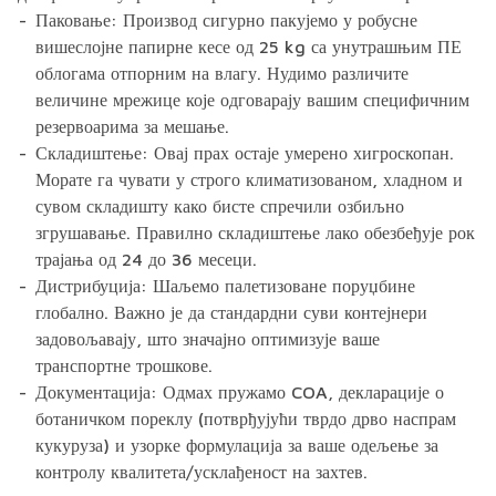
Паковање:
Производ сигурно пакујемо у робусне
вишеслојне папирне кесе од 25 kg са унутрашњим ПЕ
облогама отпорним на влагу. Нудимо различите
величине мрежице које одговарају вашим специфичним
резервоарима за мешање.
Складиштење:
Овај прах остаје умерено хигроскопан.
Морате га чувати у строго климатизованом, хладном и
сувом складишту како бисте спречили озбиљно
згрушавање. Правилно складиштење лако обезбеђује рок
трајања од 24 до 36 месеци.
Дистрибуција:
Шаљемо палетизоване поруџбине
глобално. Важно је да стандардни суви контејнери
задовољавају, што значајно оптимизује ваше
транспортне трошкове.
Документација:
Одмах пружамо COA, декларације о
ботаничком пореклу (потврђујући тврдо дрво наспрам
кукуруза) и узорке формулација за ваше одељење за
контролу квалитета/усклађеност на захтев.