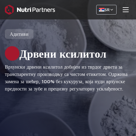
SR
Адитиви
Дрвени ксилитол
Врхунски дрвени ксилитол добијен из тврдог дрвета за
транспарентну производњу са чистом етикетом. Одржива
замена за шећер, 100% без кукуруза, која нуди врхунске
предности за зубе и прецизну регулаторну усклађеност.