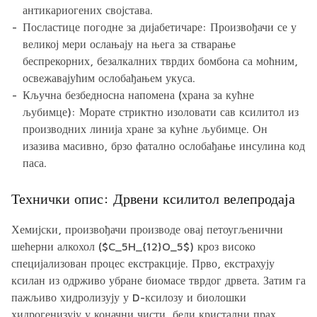
антикариогених својстава.
Посластице погодне за дијабетичаре:
Произвођачи се у
великој мери ослањају на њега за стварање
беспрекорних, безалкалних тврдих бомбона са моћним,
освежавајућим ослобађањем укуса.
Кључна безбедносна напомена (храна за кућне
љубимце):
Морате стриктно изоловати сав ксилитол из
производних линија хране за кућне љубимце. Он
изазива масивно, брзо фатално ослобађање инсулина код
паса.
Технички опис: Дрвени ксилитол велепродаја
Хемијски, произвођачи производе овај петоугљенични
шећерни алкохол ($C_5H_{12}O_5$) кроз високо
специјализован процес екстракције. Прво, екстрахују
ксилан из одрживо убране биомасе тврдог дрвета. Затим га
пажљиво хидролизују у D-ксилозу и биолошки
хидрогенизују у коначни чисти, бели кристални прах.