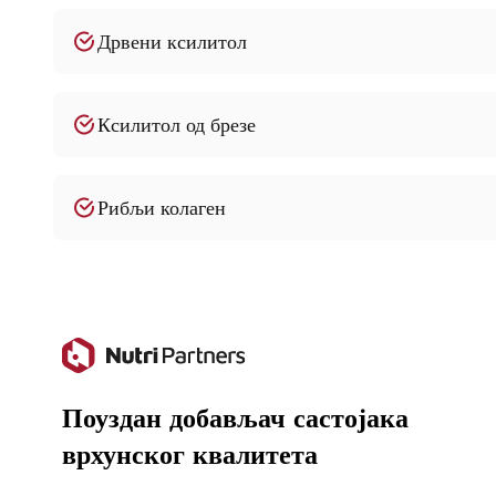
Да ли нудите производе у расутом стању са компле
Дрвени ксилитол
Да – COA, MSDS, спецификације производа и сертифи
су на захтев.
Ксилитол од брезе
Шта је минимална количина залиха (MOQ)?
Стандардна минимална количина наручивања је 25 кг.
Рибљи колаген
нудимо индивидуалне цене.
Да ли су узорци доступни?
Да – узорци за тестирање апликација су доступни на з
Поуздан добављач састојака
врхунског квалитета