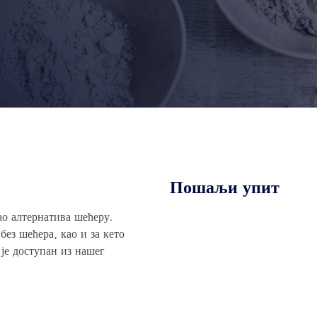
Пошаљи упит
ао алтернатива шећеру.
без шећера, као и за кето
 је доступан из нашег