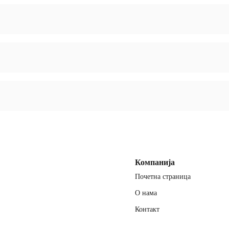
тном документацијом?
кати квалитета доступни
 За веће поруџбине,
ахтев.
Компанија
Почетна страница
О нама
Контакт