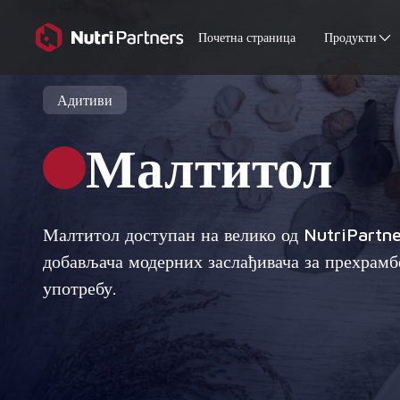
Почетна страница
Продукти
Адитиви
Малтитол
Малтитол доступан на велико од NutriPartne
добављача модерних заслађивача за прехрамб
употребу.