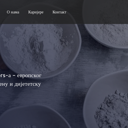
О нама
Каријере
Контакт
rs-а – европског
ену и дијететску