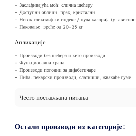
Заслађивајућа моћ: слична шећеру
Доступни облици: прах, кристални
Низак гликемијски индекс / нула калорија (у зависност
Паковање: вреће од 20–25 кг
Апликације
Производи без шећера и кето производи
Функционална храна
Производи погодни за дијабетичаре
Пића, пекарски производи, слаткиши, жвакаће гуме
Често постављана питања
Да ли је малтитол погодан за кето и исхрану са нис
хидрата?
Остали производи из категорије:
Да – заслађивачи попут малтитола се често користе у
садржајем угљених хидрата и производима погодним з