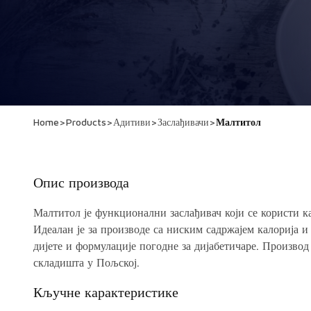
Home
>
Products
>
Адитиви
>
Заслађивачи
>
Малтитол
Опис производа
Малтитол је функционални заслађивач који се користи к
Идеалан је за производе са ниским садржајем калорија и 
дијете и формулације погодне за дијабетичаре. Производ
складишта у Пољској.
Кључне карактеристике