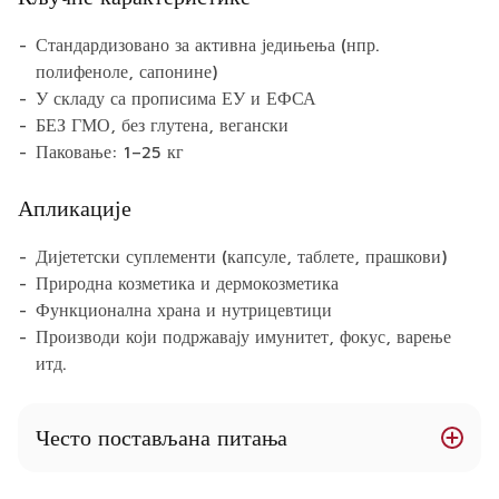
Стандардизовано за активна једињења (нпр.
полифеноле, сапонине)
У складу са прописима ЕУ и ЕФСА
БЕЗ ГМО, без глутена, вегански
Паковање: 1–25 кг
Апликације
Дијететски суплементи (капсуле, таблете, прашкови)
Природна козметика и дермокозметика
Функционална храна и нутрицевтици
Производи који подржавају имунитет, фокус, варење
итд.
Често постављана питања
Да ли Centella Azathicus Chlorella има здравствене