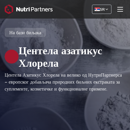
SR
На бази биљака
Центела азатикус
Хлорела
Центела Азатикус Хлорела на велико од НутриПартнерса
– европског добављача природних биљних екстраката за
суплементе, козметичке и функционалне примене.