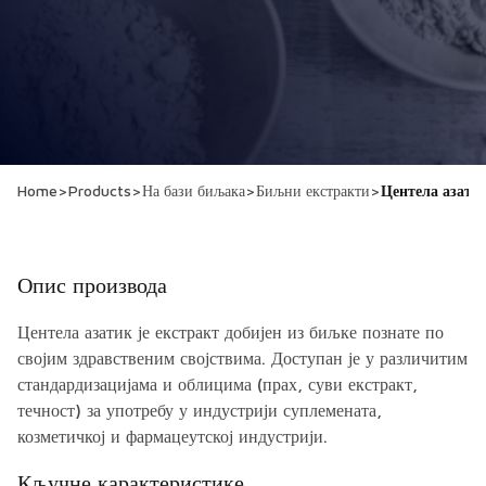
Home
>
Products
>
На бази биљака
>
Биљни екстракти
>
Центела азати
Опис производа
Центела азатик је екстракт добијен из биљке познате по
својим здравственим својствима. Доступан је у различитим
стандардизацијама и облицима (прах, суви екстракт,
течност) за употребу у индустрији суплемената,
козметичкој и фармацеутској индустрији.
Кључне карактеристике