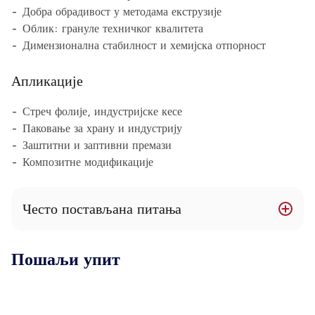
Добра обрадивост у методама екструзије
Облик: грануле техничког квалитета
Димензионална стабилност и хемијска отпорност
Апликације
Стреч фолије, индустријске кесе
Паковање за храну и индустрију
Заштитни и заптивни премази
Композитне модификације
Често постављана питања
Које врсте LLDPE су доступне?
Пошаљи упит
Нудимо различите квалитете за дување, екструзију и
примену у фолијама.
Да ли је материјал транспарентан?