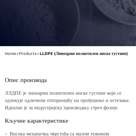
Home
>
Products
>
LLDPE (Линеарни полиетилен ниске густине)
Опис производа
ЛЛДПЕ је линеарни полиетилен ниске густине који се
одликује одличном отпорношћу на пробушење и истезање.
Идеалан је за индустријску производњу стреч фолије.
Кључне карактеристике
Висока механичка чврстоћа са малом тежином