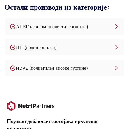
Остали производи из категорије:
Да, доступне су транспарентне и млечне варијанте.
Да ли се LLDPE може рециклирати?
Да, LLDPE је материјал који се може рециклирати.
АПЕГ (алилоксиполиетиленгликол)
ПП (полипропилен)
HDPE (полиетилен високе густине)
Поуздан добављач састојака врхунског
квалитета