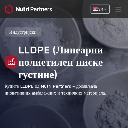
SR
Индустријски
LLDPE (Линеарни
полиетилен ниске
густине)
Купите LLDPE од Nutri Partners – добављача
иновативних амбалажних и техничких материјала.