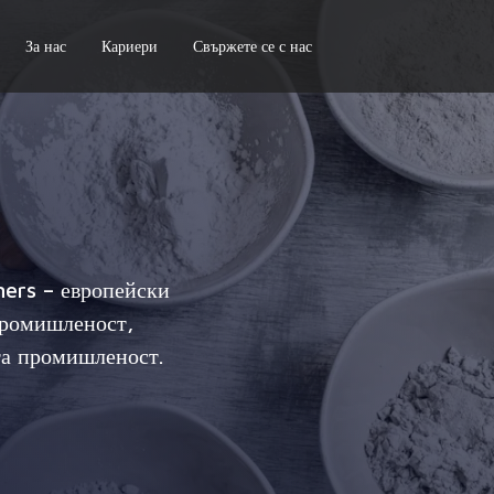
За нас
Кариери
Свържете се с нас
ners – европейски
промишленост,
та промишленост.