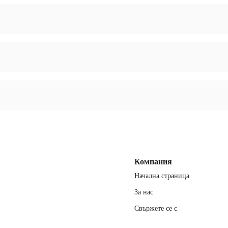
документация, COA и MSDS.
редбите на EFSA и
 на приложението.
Компания
Начална страница
За нас
Свържете се с