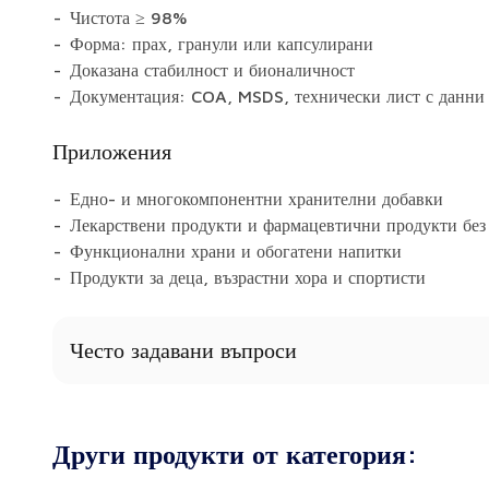
Чистота ≥ 98%
Форма: прах, гранули или капсулирани
Доказана стабилност и бионаличност
Документация: COA, MSDS, технически лист с данни
Приложения
Едно- и многокомпонентни хранителни добавки
Лекарствени продукти и фармацевтични продукти без
Функционални храни и обогатени напитки
Продукти за деца, възрастни хора и спортисти
Често задавани въпроси
Какви форми на витамин D предлагате?
В зависимост от продукта се предлагат прахообразни,
Други продукти от категория:
микрокапсулирани форми.