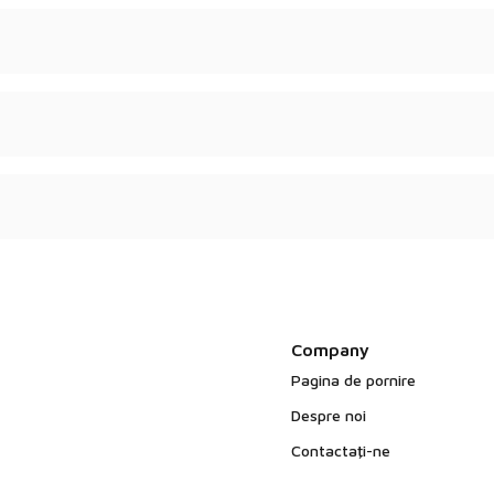
pletă, COA și MSDS.
lementările EFSA și
 aplicațiilor.
Company
Pagina de pornire
Despre noi
Contactaţi-ne