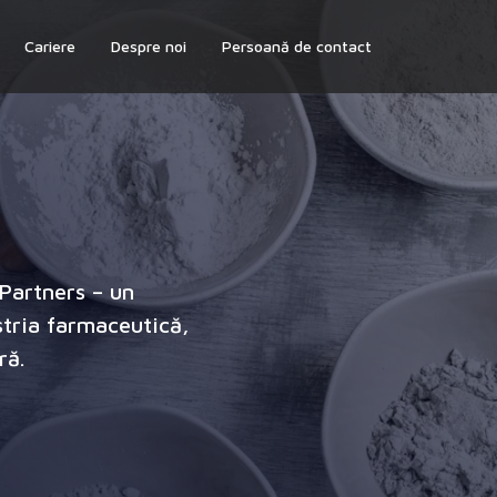
Cariere
Despre noi
Persoană de contact
iPartners – un
tria farmaceutică,
ră.