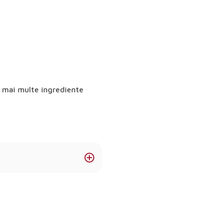
u mai multe ingrediente
ere, granulate și