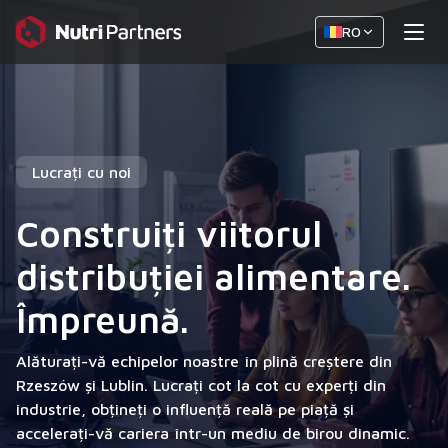
RO
Lucrați cu noi
Construiți viitorul
distribuției alimentare.
Împreună.
Alăturați-vă echipelor noastre în plină creștere din
Rzeszów și Lublin. Lucrați cot la cot cu experți din
industrie, obțineți o influență reală pe piață și
accelerați-vă cariera într-un mediu de birou dinamic.