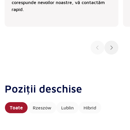
corespunde nevoilor noastre, vă contactăm
rapid.
Poziții deschise
Toate
Rzeszów
Lublin
Hibrid