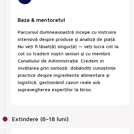
Baza & mentoratul
Parcursul dumneavoastră începe cu instruire
intensivă despre produse și analiză de piață.
Nu veți fi lăsat(ă) singur(ă) — veți lucra cot la
cot cu traderii noștri seniori și cu membrii
Consiliului de Administrație. Credem în
învățarea prin osmoză: dobândiți cunoștințe
practice despre ingrediente alimentare și
logistică, gestionând cazuri reale sub
supravegherea experților la birou.
Extindere (6–18 luni)