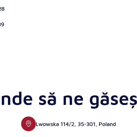
28
39
nde să ne găseș
Lwowska 114/2, 35-301, Poland