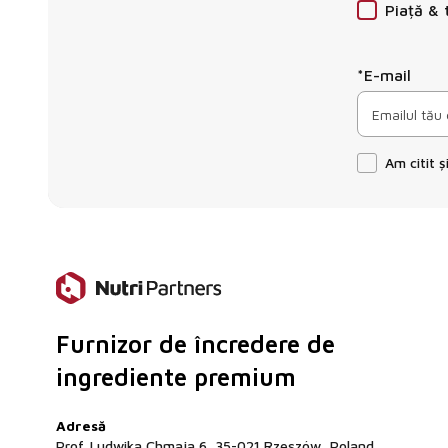
Piață & 
*E-mail
Am citit 
Furnizor de încredere de
ingrediente premium
Adresă
Prof. Ludwika Chmaja 6, 35-021 Rzeszów, Poland