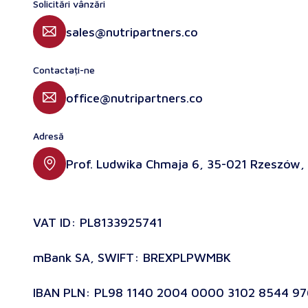
Solicitări vânzări
sales@nutripartners.co
Contactați-ne
office@nutripartners.co
Adresă
Prof. Ludwika Chmaja 6, 35-021 Rzeszów,
VAT ID: PL8133925741
mBank SA, SWIFT: BREXPLPWMBK
IBAN PLN: PL98 1140 2004 0000 3102 8544 97