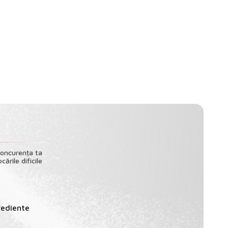
concurența ta
ările dificile
rediente