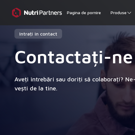
Pagina de pornire
Produse
Intrați în contact
Contactați-ne
Aveți întrebări sau doriți să colaborați? N
vești de la tine.