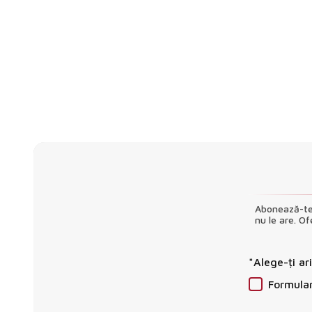
Abonează-te 
nu le are. Of
*Alege-ți ar
Formula