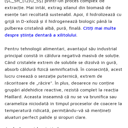
($C_5H_{12}O_5$) printr-un proces complex de
extracție. Mai întâi, extrag xilanul din biomasă de
esențe tari recoltată sustenabil. Apoi, îl hidrolizează cu
grijă în D-xiloză și îl hidrogenează biologic până la
pulberea cristalină albă, pură, finală.
Citiți mai multe
despre știința dentară a xilitolului
.
Pentru tehnologii alimentari, avantajul său industrial
principal constă în căldura negativă masivă de soluție.
Când cristalele extrem de solubile se dizolvă în gură,
absorb căldură fizică semnificativă. În consecință, acest
lucru creează o senzație puternică, extrem de
răcoritoare de „răcire”. În plus, deoarece nu conține
grupări aldehidice reactive, rezistă complet la reacția
Maillard. Aceasta înseamnă că nu se va brunifica sau
carameliza niciodată în timpul proceselor de coacere la
temperatură ridicată, permițându-vă să mențineți
aluaturi perfect palide și siropuri clare.