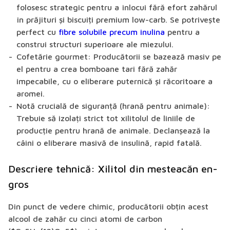
folosesc strategic pentru a înlocui fără efort zahărul
în prăjituri și biscuiți premium low-carb. Se potrivește
perfect cu
fibre solubile precum inulina
pentru a
construi structuri superioare ale miezului.
Cofetărie gourmet:
Producătorii se bazează masiv pe
el pentru a crea bomboane tari fără zahăr
impecabile, cu o eliberare puternică și răcoritoare a
aromei.
Notă crucială de siguranță (hrană pentru animale):
Trebuie să izolați strict tot xilitolul de liniile de
producție pentru hrană de animale. Declanșează la
câini o eliberare masivă de insulină, rapid fatală.
Descriere tehnică: Xilitol din mesteacăn en-
gros
Din punct de vedere chimic, producătorii obțin acest
alcool de zahăr cu cinci atomi de carbon