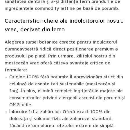
sănătatea dentară și a-și distanța ferm brandurile de
ingredientele commodity ieftine pe bază de porumb.
Caracteristici-cheie ale îndulcitorului nostru
vrac, derivat din lemn
Alegerea sursei botanice corecte pentru îndulcitorul
dumneavoastră ridică direct poziționarea premium a
produsului pe piață. Prin urmare, xilitolul nostru din
mesteacăn vrac oferă câteva avantaje critice de
formulare:
Origine 100% fără porumb:
Îl aprovizionăm strict din
celuloză de esențe tari sustenabile (mesteacăn și
fag). În plus, elimină complet îngrijorările majore ale
consumatorilor privind alergenii ascunși din porumb și
OMG-urile.
Înlocuire 1:1 a zahărului:
Oferă exact 100% din
dulceața și volumul fizic ale zaharozei standard,
făcând reformularea rețetelor extrem de simplă.