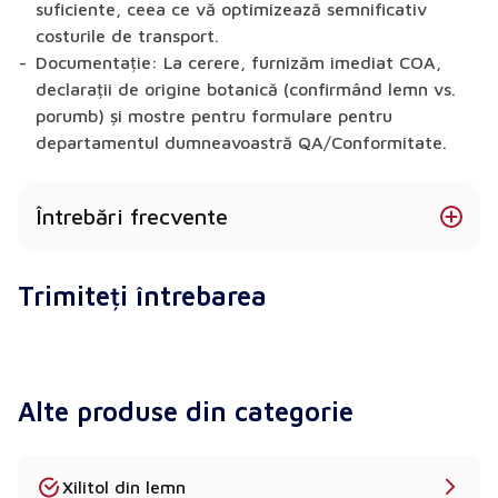
suficiente, ceea ce vă optimizează semnificativ
costurile de transport.
Documentație:
La cerere, furnizăm imediat COA,
declarații de origine botanică (confirmând lemn vs.
porumb) și mostre pentru formulare pentru
departamentul dumneavoastră QA/Conformitate.
Întrebări frecvente
Care este diferența exactă dintre xilitolul din
Trimiteți întrebarea
mesteacăn și xilitolul din porumb?
Din punct de vedere chimic și structural, xilitolul
pur rămâne identic indiferent de sursă. Însă, din
perspectivă comercială și strategică, acestea sunt
Alte produse din categorie
foarte diferite. Xilitolul convențional din porumb se
bazează pe culturi masive de porumb, cultivate
industrial, care stârnesc frecvent îngrijorări
serioase ale consumatorilor privind modificarea
Xilitol din lemn