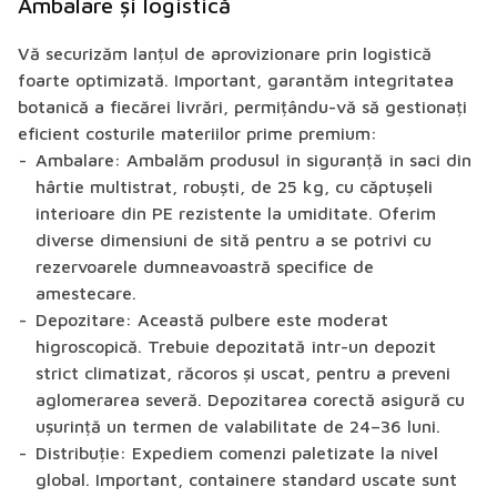
Ambalare și logistică
Vă securizăm lanțul de aprovizionare prin logistică
foarte optimizată. Important, garantăm integritatea
botanică a fiecărei livrări, permițându-vă să gestionați
eficient costurile materiilor prime premium:
Ambalare:
Ambalăm produsul în siguranță în saci din
hârtie multistrat, robuști, de 25 kg, cu căptușeli
interioare din PE rezistente la umiditate. Oferim
diverse dimensiuni de sită pentru a se potrivi cu
rezervoarele dumneavoastră specifice de
amestecare.
Depozitare:
Această pulbere este moderat
higroscopică. Trebuie depozitată într-un depozit
strict climatizat, răcoros și uscat, pentru a preveni
aglomerarea severă. Depozitarea corectă asigură cu
ușurință un termen de valabilitate de 24–36 luni.
Distribuție:
Expediem comenzi paletizate la nivel
global. Important, containere standard uscate sunt