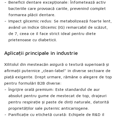
Beneficii dentare excepționale:
Înfometează activ
bacteriile care provoacă cariile, prevenind complet
formarea plăcii dentare.
Impact glicemic redus:
Se metabolizează foarte lent,
având un Indice Glicemic (IG) remarcabil de scăzut,
de 7, ceea ce îl face strict ideal pentru diete
prietenoase cu diabeticii.
Aplicații principale în industrie
Xilitolul din mesteacăn asigură o textură superioară și
afirmații puternice „clean-label” în diverse sectoare de
piață exigente. Drept urmare, rămâne o alegere de top
pentru formulări B2B diverse:
Îngrijire orală premium:
Este standardul de aur
absolut pentru gume de mestecat de top, drajeuri
pentru respirație și paste de dinți naturale, datorită
proprietăților sale puternic anticariogene.
Panificație cu etichetă curată:
Echipele de R&D îl