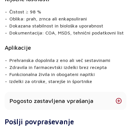
Čistost ≥ 98 %
Oblika: prah, zrnca ali enkapsulirani
Dokazana stabilnost in biološka uporabnost
Dokumentacija: COA, MSDS, tehnični podatkovni list
Aplikacije
Prehranska dopolnila z eno ali več sestavinami
Zdravila in farmacevtski izdelki brez recepta
Funkcionalna živila in obogateni napitki
Izdelki za otroke, starejše in športnike
Pogosto zastavljena vprašanja
Katere oblike vitamina D ponujate?
Pošlji povpraševanje
Odvisno od izdelka so na voljo praškaste,
granulirane in mikroinkapsulirane oblike.