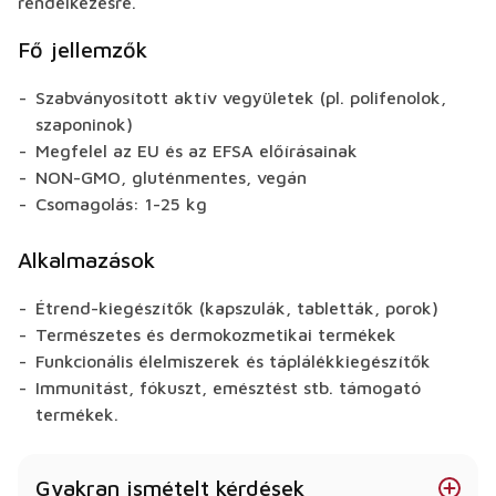
rendelkezésre.
Fő jellemzők
Szabványosított aktív vegyületek (pl. polifenolok,
szaponinok)
Megfelel az EU és az EFSA előírásainak
NON-GMO, gluténmentes, vegán
Csomagolás: 1-25 kg
Alkalmazások
Étrend-kiegészítők (kapszulák, tabletták, porok)
Természetes és dermokozmetikai termékek
Funkcionális élelmiszerek és táplálékkiegészítők
Immunitást, fókuszt, emésztést stb. támogató
termékek.
Gyakran ismételt kérdések