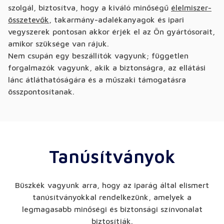
szolgál, biztosítva, hogy a kiváló minőségű
élelmiszer-
összetevők
, takarmány-adalékanyagok és ipari
vegyszerek pontosan akkor érjék el az Ön gyártósorait,
amikor szüksége van rájuk.
Nem csupán egy beszállítók vagyunk; független
forgalmazók vagyunk, akik a biztonságra, az ellátási
lánc átláthatóságára és a műszaki támogatásra
összpontosítanak.
Tanúsítványok
Büszkék vagyunk arra, hogy az iparág által elismert
tanúsítványokkal rendelkezünk, amelyek a
legmagasabb minőségi és biztonsági színvonalat
biztosítják.