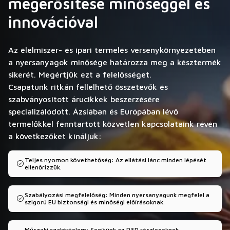
megerősítése minőséggel és
innovációval
Az élelmiszer- és ipari termelés versenykörnyezetében
a nyersanyagok minősége határozza meg a késztermék
sikerét. Megértjük ezt a felelősséget.
Csapatunk ritkán fellelhető összetevők és
szabványosított árucikkek beszerzésére
specializálódott. Ázsiában és Európában lévő
termelőkkel fenntartott közvetlen kapcsolataink révén
a következőket kínáljuk:
Teljes nyomon követhetőség: Az ellátási lánc minden lépését
ellenőrizzük.
Szabályozási megfelelőség: Minden nyersanyagunk megfelel a
szigorú EU biztonsági és minőségi előírásoknak.
Műszaki szakértelem: Segítünk az R&D részlegeknek