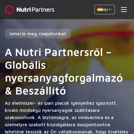
HU
Ismerje meg csapatunkat
A Nutri Partnersről –
Globális
nyersanyagforgalmazó
& Beszállító
Az élelmiszer- és ipari piacok igényeihez igazított,
kiváló minőségű nyersanyagok szállítására
szakosodtunk. A biztonságra, az innovációra és a
személyre szabott kiszolgálásra összpontosítva
lehetővé tesszük az Ön vállalkozásának, hogy kivételes