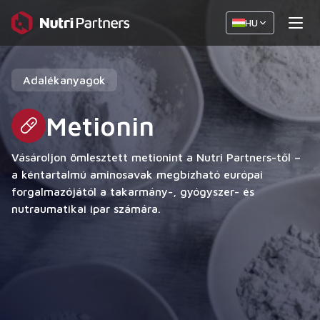
HU
Adalékanyagok
Metionin
Vásároljon ömlesztett metionint a Nutri Partners-től –
a kéntartalmú aminosavak megbízható európai
forgalmazójától a takarmány-, gyógyszer- és
nutraumatikai ipar számára.