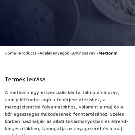
Home
>
Products
>
Adalékanyagok
>
Aminosavak
>
Metionin
Termék leírása
A metionin egy esszenciális kéntartalmú aminosav,
amely létfontosságú a fehérjeszintézishez, a
méregtelenítési folyamatokhoz, valamint a máj és a
bőr egészséges működésének fenntartásához. Széles
körben használják az állati takarmányokban és étrend-
kiegészítőkben, támogatja az anyagcserét és a máj