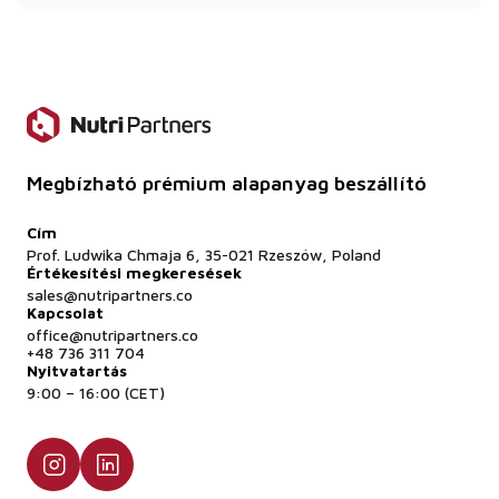
minőségeket szállítunk teljes dokumentációval.
Alkalmas ez a termék állatgyógyászati
alkalmazásra?
Igen - A metionint széles körben használják
állatgyógyászati termékekben az állatok
növekedésének és immunitásának támogatására.
Megbízható prémium alapanyag beszállító
Cím
Prof. Ludwika Chmaja 6, 35-021 Rzeszów, Poland
Értékesítési megkeresések
sales@nutripartners.co
Kapcsolat
office@nutripartners.co
+48 736 311 704
Nyitvatartás
9:00 – 16:00 (CET)