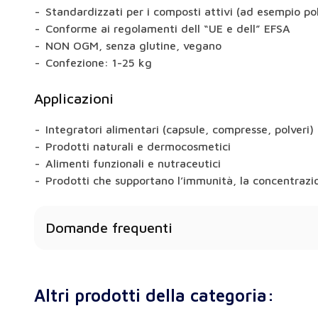
Standardizzati per i composti attivi (ad esempio pol
Conforme ai regolamenti dell “UE e dell” EFSA
NON OGM, senza glutine, vegano
Confezione: 1-25 kg
Applicazioni
Integratori alimentari (capsule, compresse, polveri)
Prodotti naturali e dermocosmetici
Alimenti funzionali e nutraceutici
Prodotti che supportano l’immunità, la concentrazio
Domande frequenti
Il Tribulus Terrestris ha effetti benefici sulla salut
Sì: a seconda della materia prima, gli estratti poss
Altri prodotti della categoria:
memoria, la digestione, la libido o il metabolismo.