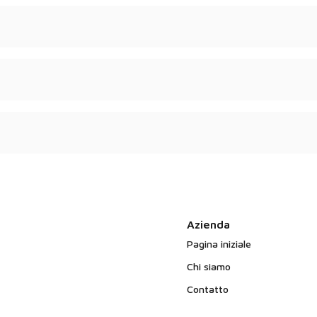
psulato - a seconda del
 di qualità.
 non contengono
Azienda
Pagina iniziale
Chi siamo
Contatto