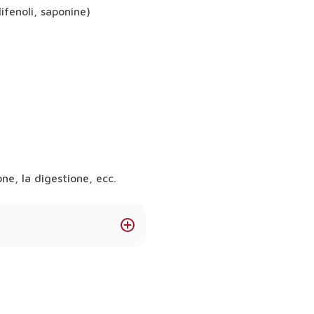
ifenoli, saponine)
ne, la digestione, ecc.
e?
ono favorire l'immunità, la