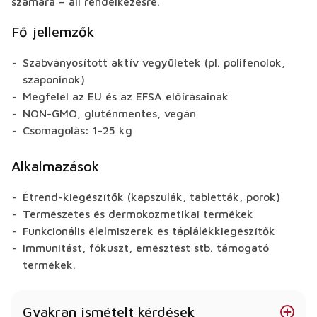
számára – áll rendelkezésre.
Fő jellemzők
Szabványosított aktív vegyületek (pl. polifenolok,
szaponinok)
Megfelel az EU és az EFSA előírásainak
NON-GMO, gluténmentes, vegán
Csomagolás: 1-25 kg
Alkalmazások
Étrend-kiegészítők (kapszulák, tabletták, porok)
Természetes és dermokozmetikai termékek
Funkcionális élelmiszerek és táplálékkiegészítők
Immunitást, fókuszt, emésztést stb. támogató
termékek.
Gyakran ismételt kérdések