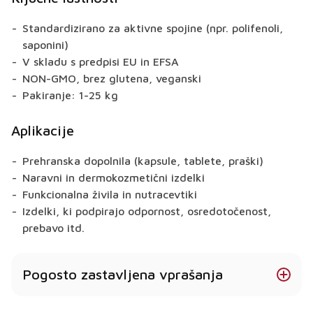
Standardizirano za aktivne spojine (npr. polifenoli,
saponini)
V skladu s predpisi EU in EFSA
NON-GMO, brez glutena, veganski
Pakiranje: 1-25 kg
Aplikacije
Prehranska dopolnila (kapsule, tablete, praški)
Naravni in dermokozmetični izdelki
Funkcionalna živila in nutracevtiki
Izdelki, ki podpirajo odpornost, osredotočenost,
prebavo itd.
Pogosto zastavljena vprašanja
Ali ima Tribulus Terrestris koristi za zdravje?