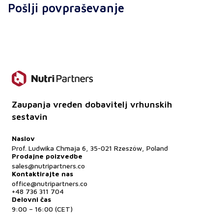
Pošlji povpraševanje
Da - odvisno od surovine lahko izvlečki podpirajo
odpornost, spomin, prebavo, libido ali presnovo.
Katere obrazce ponujate?
Prah, suhi izvleček, hidroalkoholni izvleček,
enkapsuliran - odvisno od izdelka.
Ali je na voljo dokumentacija?
Zaupanja vreden dobavitelj vrhunskih
Da - COA, MSDS, tehnični list, veganski certifikati
sestavin
in certifikati kakovosti.
Ali je izdelek primeren za vegane?
Naslov
Prof. Ludwika Chmaja 6, 35-021 Rzeszów, Poland
Da - izvlečki so 100-odstotno rastlinski in ne
Prodajne poizvedbe
vsebujejo sestavin živalskega izvora.
sales@nutripartners.co
Kontaktirajte nas
office@nutripartners.co
+48 736 311 704
Delovni čas
9:00 – 16:00 (CET)