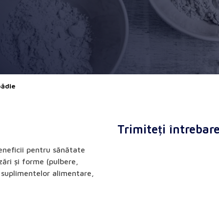
ădie
Trimiteți întrebar
eneficii pentru sănătate
zări și forme (pulbere,
e suplimentelor alimentare,