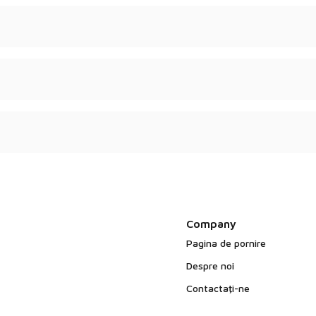
ulat - în funcție de
de calitate.
e și fără animale.
Company
Pagina de pornire
Despre noi
Contactaţi-ne