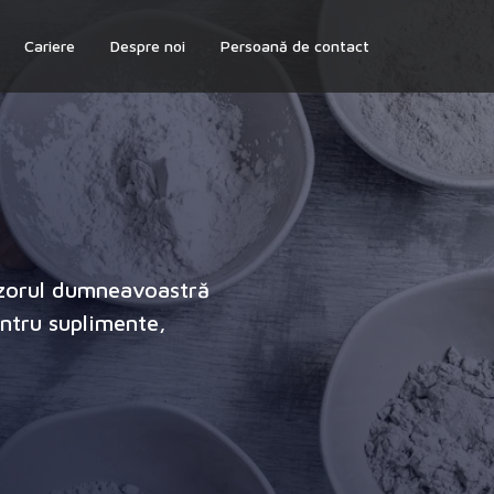
Cariere
Despre noi
Persoană de contact
izorul dumneavoastră
ntru suplimente,