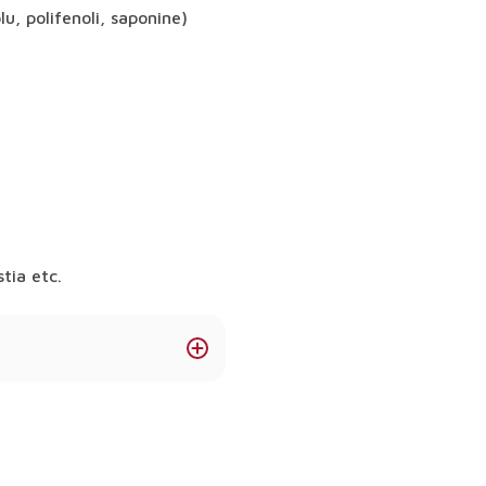
, polifenoli, saponine)
tia etc.
sține imunitatea,