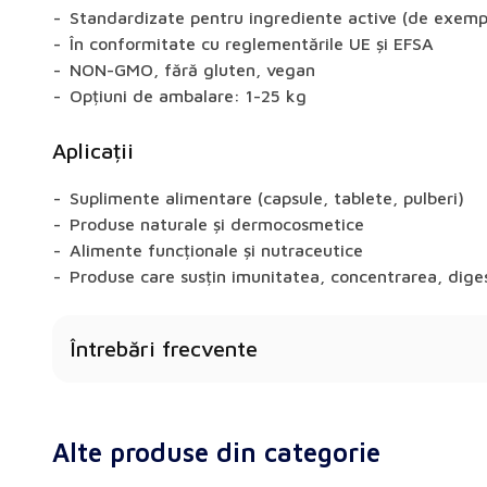
Standardizate pentru ingrediente active (de exemplu
În conformitate cu reglementările UE și EFSA
NON-GMO, fără gluten, vegan
Opțiuni de ambalare: 1-25 kg
Aplicații
Suplimente alimentare (capsule, tablete, pulberi)
Produse naturale și dermocosmetice
Alimente funcționale și nutraceutice
Produse care susțin imunitatea, concentrarea, diges
Întrebări frecvente
Dandelion oferă beneficii pentru sănătate?
Da - în funcție de materia primă, extractele pot su
Alte produse din categorie
memoria, digestia, libidoul sau metabolismul.