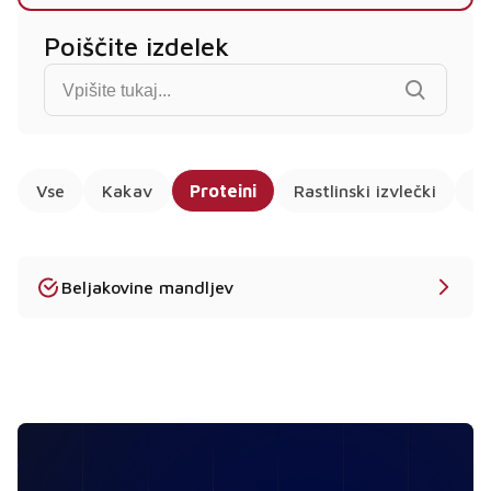
Poiščite izdelek
Find product...
Vse
Kakav
Proteini
Rastlinski izvlečki
Šk
Beljakovine mandljev