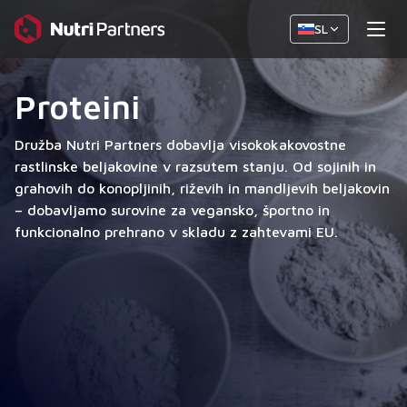
SL
Proteini
Družba Nutri Partners dobavlja visokokakovostne
rastlinske beljakovine v razsutem stanju. Od sojinih in
grahovih do konopljinih, riževih in mandljevih beljakovin
– dobavljamo surovine za vegansko, športno in
funkcionalno prehrano v skladu z zahtevami EU.