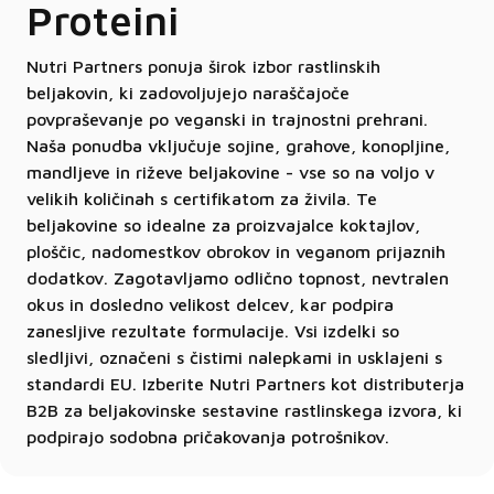
Proteini
Nutri Partners ponuja širok izbor rastlinskih
beljakovin, ki zadovoljujejo naraščajoče
povpraševanje po veganski in trajnostni prehrani.
Naša ponudba vključuje sojine, grahove, konopljine,
mandljeve in riževe beljakovine - vse so na voljo v
velikih količinah s certifikatom za živila. Te
beljakovine so idealne za proizvajalce koktajlov,
ploščic, nadomestkov obrokov in veganom prijaznih
dodatkov. Zagotavljamo odlično topnost, nevtralen
okus in dosledno velikost delcev, kar podpira
zanesljive rezultate formulacije. Vsi izdelki so
sledljivi, označeni s čistimi nalepkami in usklajeni s
standardi EU. Izberite Nutri Partners kot distributerja
B2B za beljakovinske sestavine rastlinskega izvora, ki
podpirajo sodobna pričakovanja potrošnikov.