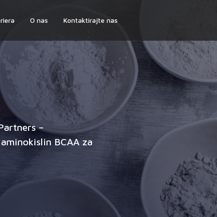
riera
O nas
Kontaktirajte nas
Partners –
 aminokislin BCAA za