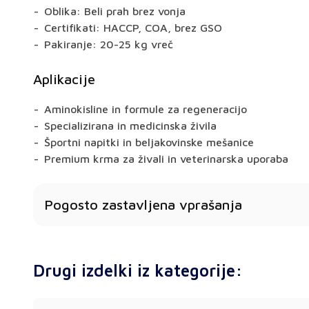
Oblika: Beli prah brez vonja
Certifikati: HACCP, COA, brez GSO
Pakiranje: 20-25 kg vreč
Aplikacije
Aminokisline in formule za regeneracijo
Specializirana in medicinska živila
Športni napitki in beljakovinske mešanice
Premium krma za živali in veterinarska uporaba
Pogosto zastavljena vprašanja
Ali L-Valin temelji na fermentaciji?
Da - ponujamo izdelek, ki ni gensko spremenjen in 
Drugi izdelki iz kategorije:
fermentacijo.
Ali dostavljate po vsej Evropi?