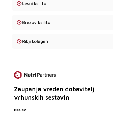
Lesni ksilitol
Da - pošiljamo strankam po vsej celini.
Ali so na voljo vzorci?
Brezov ksilitol
Da - vzorci so na voljo na zahtevo.
Ribji kolagen
Zaupanja vreden dobavitelj
vrhunskih sestavin
Naslov