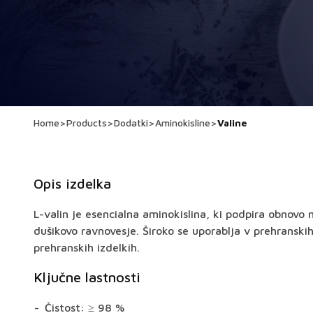
Home
>
Products
>
Dodatki
>
Aminokisline
>
Valine
Opis izdelka
L-valin je esencialna aminokislina, ki podpira obnovo m
dušikovo ravnovesje. Široko se uporablja v prehranskih
prehranskih izdelkih.
Ključne lastnosti
Čistost: ≥ 98 %