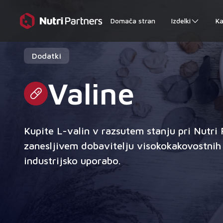
Domača stran
Izdelki
Ka
Dodatki
Valine
Kupite L-valin v razsutem stanju pri Nutri 
zanesljivem dobavitelju visokokakovostnih
industrijsko uporabo.