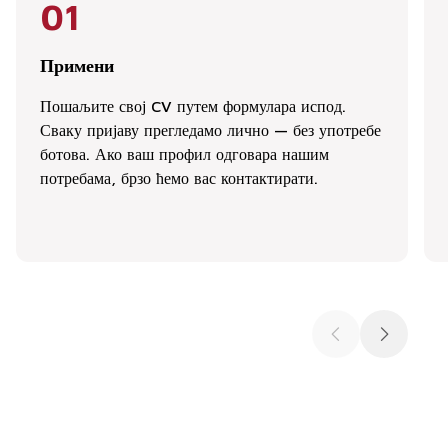
01
Примени
Пошаљите свој CV путем формулара испод.
Сваку пријаву прегледамо лично — без употребе
ботова. Ако ваш профил одговара нашим
потребама, брзо ћемо вас контактирати.