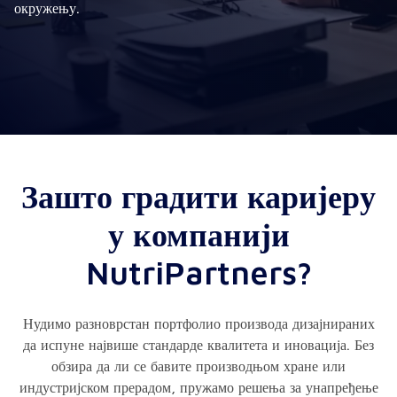
окружењу.
Зашто градити каријеру
у компанији
NutriPartners?
Нудимо разноврстан портфолио производа дизајнираних
да испуне највише стандарде квалитета и иновација. Без
обзира да ли се бавите производњом хране или
индустријском прерадом, пружамо решења за унапређење