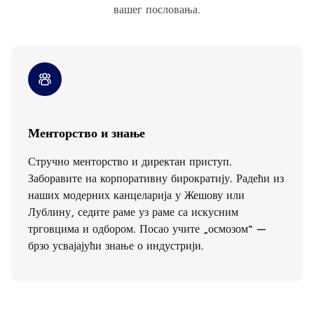
вашег пословања.
Менторство и знање
Стручно менторство и директан приступ.
Заборавите на корпоративну бирократију. Радећи из
наших модерних канцеларија у Жешову или
Лублину, седите раме уз раме са искусним
трговцима и одбором. Посао учите „осмозом“ —
брзо усвајајући знање о индустрији.