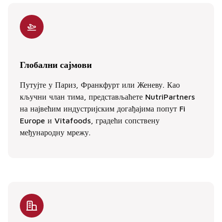
Глобални сајмови
Путујте у Париз, Франкфурт или Женеву. Као
кључни члан тима, представљаћете NutriPartners
на највећим индустријским догађајима попут Fi
Europe и Vitafoods, градећи сопствену
међународну мрежу.