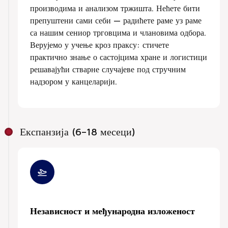
производима и анализом тржишта. Нећете бити
препуштени сами себи — радићете раме уз раме
са нашим сениор трговцима и члановима одбора.
Верујемо у учење кроз праксу: стичете
практично знање о састојцима хране и логистици
решавајући стварне случајеве под стручним
надзором у канцеларији.
Експанзија (6–18 месеци)
Независност и међународна изложеност