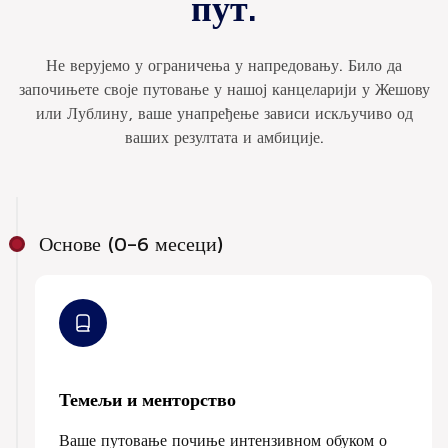
пут.
Не верујемо у ограничења у напредовању. Било да
започињете своје путовање у нашој канцеларији у Жешову
или Лублину, ваше унапређење зависи искључиво од
ваших резултата и амбиције.
Основе (0–6 месеци)
Темељи и менторство
Ваше путовање почиње интензивном обуком о