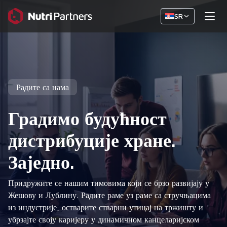
SR
Радите са нама
Градимо будућност
дистрибуције хране.
Заједно.
Придружите се нашим тимовима који се брзо развијају у
Жешову и Лублину. Радите раме уз раме са стручњацима
из индустрије, остварите стварни утицај на тржишту и
убрзајте своју каријеру у динамичном канцеларијском