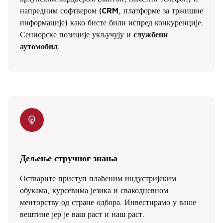
напредним софтвером (
CRM
, платформе за тржишне
информације) како бисте били испред конкуренције.
Сениорске позиције укључују и
службени
аутомобил
.
Дељење стручног знања
Остварите приступ плаћеним индустријским
обукама, курсевима језика и свакодневном
менторству од стране одбора. Инвестирамо у ваше
вештине јер је ваш раст и наш раст.