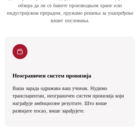
обзира да ли се бавите производњом хране или
индустријском прерадом, пружамо решења за унапређење
вашег пословања.
Неограничен систем провизија
Ваша зарада одражава ваш учинак. Нудимо
транспарентан, неограничен систем провизија који
награђује амбициозне резултате. Што више
развијате посао, више зарађујете.