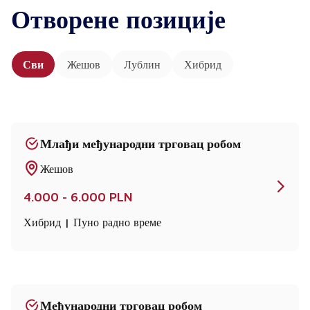
Отворене позиције
Сви
Жешов
Лублин
Хибрид
Млађи међународни трговац робом
Жешов
4.000 - 6.000 PLN
Хибрид | Пуно радно време
Међународни трговац робом