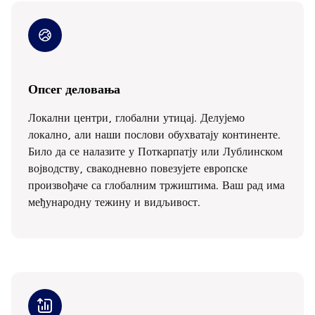
Опсег деловања
Локални центри, глобални утицај. Делујемо
локално, али наши послови обухватају континенте.
Било да се налазите у Поткарпатју или Лублинском
војводству, свакодневно повезујете европске
произвођаче са глобалним тржиштима. Ваш рад има
међународну тежину и видљивост.