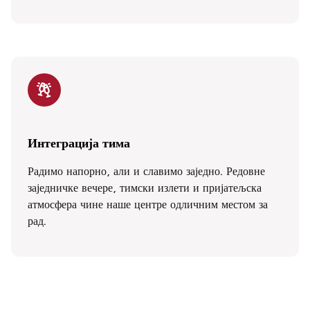
Интеграција тима
Радимо напорно, али и славимо заједно. Редовне
заједничке вечере, тимски излети и пријатељска
атмосфера чине наше центре одличним местом за
рад.