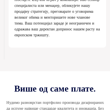
специјалиста или менаџер, обликујете нашу
продајну стратегију, преговарате о уговорима
великог обима и менторишете нове чланове
тима. Ваш потенцијал зараде је неограничен и
одражава ваш директан допринос нашем расту на
европском тржишту.
Више од саме плате.
Нудимо разноврстан портфолио производа дизајнираних
да испуне највише стандарде квалитета и иновација. Без