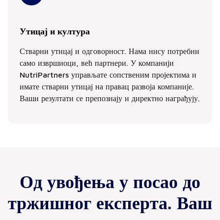
Утицај и култура
Стварни утицај и одговорност. Нама нису потребни
само извршиоци, већ партнери. У компанији
NutriPartners управљате сопственим пројектима и
имате стварни утицај на правац развоја компаније.
Ваши резултати се препознају и директно награђују.
Од увођења у посао до
тржишног експерта. Ваш