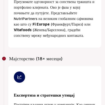
Преузимате одговорност за сопствена тржишта и
портфолио клијената. Ово је фаза у којој
почињете да путујете. Представљаћете
NutriPartners на великим глобалним сајмовима
као што су
Fi Europe
(Франкфурт/Париз) или
Vitafoods
(Женева/Барселона), градећи
сопствену мрежу међународних контаката.
Мајсторство (18+ месеци)
Експертиза и стратешки утицај
Постајете кључни играч у компанији. Као сениор