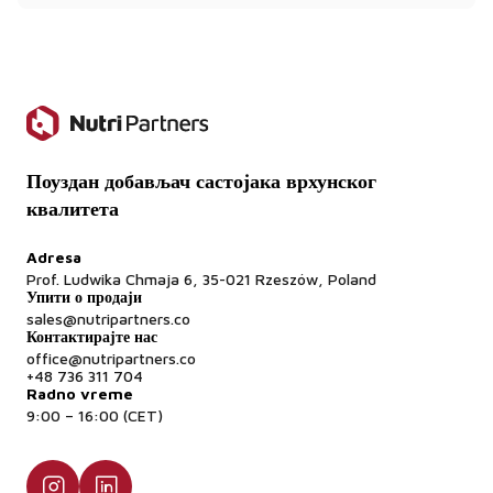
Да ли се Л-карнитин може користити у напицима?
Да – нудимо растворљиве и течне облике идеалне за
RTD напитке и функционалне шотове.
Поуздан добављач састојака врхунског
квалитета
Adresa
Prof. Ludwika Chmaja 6, 35-021 Rzeszów, Poland
Упити о продаји
sales@nutripartners.co
Контактирајте нас
office@nutripartners.co
+48 736 311 704
Radno vreme
9:00 – 16:00 (CET)