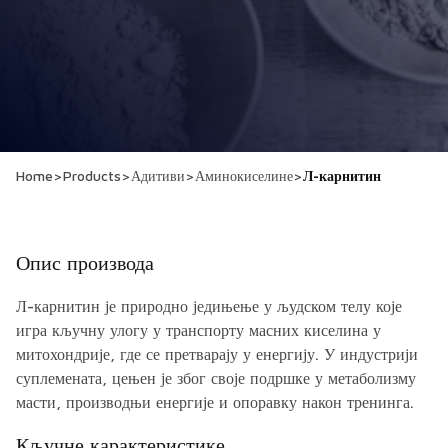
Home
>
Products
>
Адитиви
>
Аминокиселине
>
Л-карнитин
Опис производа
Л-карнитин је природно једињење у људском телу које
игра кључну улогу у транспорту масних киселина у
митохондрије, где се претварају у енергију. У индустрији
суплемената, цењен је због своје подршке у метаболизму
масти, производњи енергије и опоравку након тренинга.
Кључне карактеристике