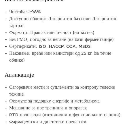
Чистоћа: ≥98%
Доступни облици: Л-карнитин база или Л-карнитин
тартрат
Формати: Прашак или течност (на захтев)
Без ГМО, погодно за вегане (на бази ферментације)
Сертификати: ISO, HACCP, COA, MSDS
Паковање: вреће или канистери од 25 кг (за течне
облике)
Апликације
Сагоревачи масти и суплементи за контролу телесне
тежине
Формуле за подршку енергије и метаболизма
Мешавине за пре тренинга и опоравак
RTD производи (изотонични и функционални напици)
Фармацеутски и дијететски препарати