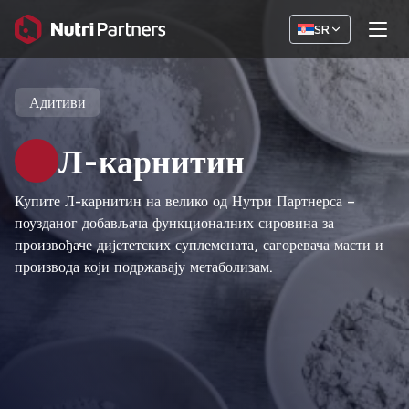
SR
Адитиви
Л-карнитин
Купите Л-карнитин на велико од Нутри Партнерса –
поузданог добављача функционалних сировина за
произвођаче дијететских суплемената, сагоревача масти и
производа који подржавају метаболизам.