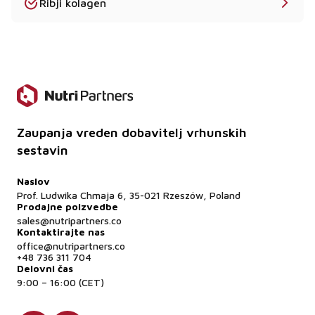
fermentaciji in ne vsebujejo sestavin živalskega
Ribji kolagen
izvora.
Ali se lahko L-karnitin uporablja v pijačah?
Da - ponujamo topne in tekoče oblike, ki so idealne
za napitke RTD in funkcionalne napitke.
Zaupanja vreden dobavitelj vrhunskih
sestavin
Naslov
Prof. Ludwika Chmaja 6, 35-021 Rzeszów, Poland
Prodajne poizvedbe
sales@nutripartners.co
Kontaktirajte nas
office@nutripartners.co
+48 736 311 704
Delovni čas
9:00 – 16:00 (CET)