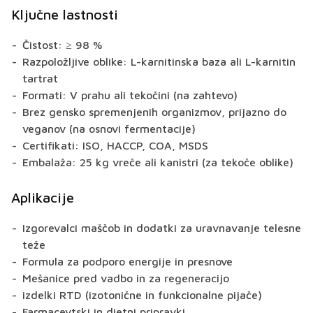
Ključne lastnosti
Čistost: ≥ 98 %
Razpoložljive oblike: L-karnitinska baza ali L-karnitin
tartrat
Formati: V prahu ali tekočini (na zahtevo)
Brez gensko spremenjenih organizmov, prijazno do
veganov (na osnovi fermentacije)
Certifikati: ISO, HACCP, COA, MSDS
Embalaža: 25 kg vreče ali kanistri (za tekoče oblike)
Aplikacije
Izgorevalci maščob in dodatki za uravnavanje telesne
teže
Formula za podporo energije in presnove
Mešanice pred vadbo in za regeneracijo
izdelki RTD (izotonične in funkcionalne pijače)
Farmacevtski in dietni pripravki