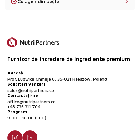
ingrediente de origine animală.
Colagen din pește
Poate fi utilizată L-Carnitina în băuturi?
Da - oferim forme solubile și lichide ideale pentru
băuturi RTD și shot-uri funcționale.
Furnizor de încredere de ingrediente premium
Adresă
Prof. Ludwika Chmaja 6, 35-021 Rzeszów, Poland
Solicitări vânzări
sales@nutripartners.co
Contactați-ne
office@nutripartners.co
+48 736 311 704
Program
9:00 – 16:00 (CET)